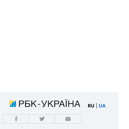
RU
|
UA