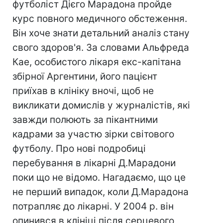
футболіст Дієго Марадона пройде
курс повного медичного обстеження.
Він хоче знати детальний аналіз стану
свого здоров'я. За словами Альфреда
Кае, особистого лікаря екс-капітана
збірної Аргентини, його пацієнт
приїхав в клініку вночі, щоб не
викликати домислів у журналістів, які
завжди полюють за пікантними
кадрами за участю зірки світового
футболу. Про нові подробиці
перебування в лікарні Д.Марадони
поки що не відомо. Нагадаємо, що це
не перший випадок, коли Д.Марадона
потрапляє до лікарні. У 2004 р. він
опинився в клініці після серцевого