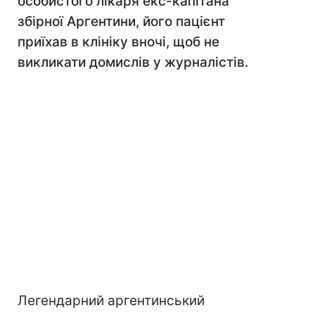
особистого лікаря екс-капітана
збірної Аргентини, його пацієнт
приїхав в клініку вночі, щоб не
викликати домислів у журналістів.
Легендарний аргентинський