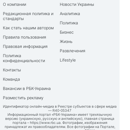
О компании
Новости Украины
Редакционная политика и
Аналитика
стандарты
Политика
Как стать нашим автором
Бизнес
Правила пользования
Жизнь
Правовая информация
Развлечения
Политика
Lifestyle
конфиденциальности
Контакты
Команда
Вакансии в РБК-Украина
Разместить рекламу
Идентификатор онлайн-медиа в Реестре субъектов в сфере медиа
— R40-05347
Информационный портал «РБК-Украина» имеет трехязычную
версию (украинскую, русскую и английскую), главная страница
портала –
https://www.rbc.ua
. Фотографии, изображения
принадлежат их правообладателям. Все фотографии на Портале,