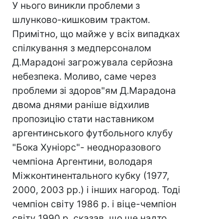
У нього виникли проблеми з
шлунково-кишковим трактом.
Примітно, що майже у всіх випадках
спілкування з медперсоналом
Д.Марадоні загрожувала серйозна
небезпека. Моливо, саме через
проблеми зі здоров"ям Д.Марадона
двома днями раніше відхилив
пропозицію стати наставником
аргентинського футбольного клубу
"Бока Хуніорс"- неодноразового
чемпіона Аргентини, володаря
Міжконтинентального кубку (1977,
2000, 2003 рр.) і інших нагород. Тоді
чемпіон світу 1986 р. і віце-чемпіон
світу 1990 р. сказав, що ще надто