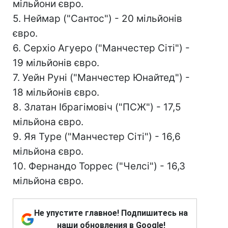
мільйони євро.
5. Неймар ("Сантос") - 20 мільйонів
євро.
6. Серхіо Агуеро ("Манчестер Сіті") -
19 мільйонів євро.
7. Уейн Руні ("Манчестер Юнайтед") -
18 мільйонів євро.
8. Златан Ібрагімовіч ("ПСЖ") - 17,5
мільйона євро.
9. Яя Туре ("Манчестер Сіті") - 16,6
мільйона євро.
10. Фернандо Торрес ("Челсі") - 16,3
мільйона євро.
Не упустите главное! Подпишитесь на
наши обновления в Google!