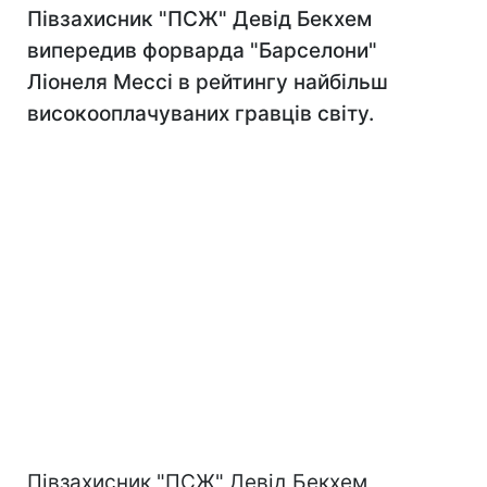
Півзахисник "ПСЖ" Девід Бекхем
випередив форварда "Барселони"
Ліонеля Мессі в рейтингу найбільш
високооплачуваних гравців світу.
Півзахисник "ПСЖ" Девід Бекхем