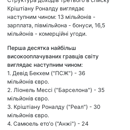
Структура доходів третього в списку
Кріштіану Роналду виглядає
наступним чином: 13 мільйонів -
зарплата, півмільйона - бонуси, 16,5
мільйонів - комерційні угоди.
Перша десятка найбільш
високооплачуваних гравців світу
виглядає наступним чином:
1. Девід Бекхем ("ПСЖ") - 36
мільйонів євро.
2. Ліонель Мессі ("Барселона") - 35
мільйонів євро.
3. Кріштіану Роналду ("Реал") - 30
мільйонів євро.
4. Самюель ето'о ("Анжі") - 24