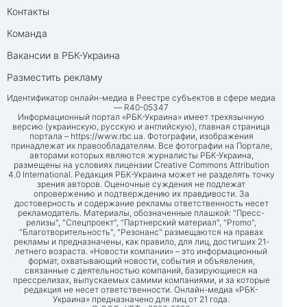
Контакты
Команда
Вакансии в РБК-Украина
Разместить рекламу
Идентификатор онлайн-медиа в Реестре субъектов в сфере медиа
— R40-05347
Информационный портал «РБК-Украина» имеет трехязычную
версию (украинскую, русскую и английскую), главная страница
портала –
https://www.rbc.ua
. Фотографии, изображения
принадлежат их правообладателям. Все фотографии на Портале,
авторами которых являются журналисты РБК-Украина,
размещены на условиях лицензии Creative Commons Attribution
4.0 International. Редакция РБК-Украина может не разделять точку
зрения авторов. Оценочные суждения не подлежат
опровержению и подтверждению их правдивости. За
достоверность и содержание рекламы ответственность несет
рекламодатель. Материалы, обозначенные плашкой: "Пресс-
релизы", "Спецпроект", "Партнерский материал", "Promo",
"Благотворительность", "Резонанс" размещаются на правах
рекламы и предназначены, как правило, для лиц, достигших 21-
летнего возраста. «Новости компании» – это информационный
формат, охватывающий новости, события и объявления,
связанные с деятельностью компаний, базирующиеся на
прессрелизах, выпускаемых самими компаниями, и за которые
редакция не несет ответственности. Онлайн-медиа «РБК-
Украина» предназначено для лиц от 21 года.