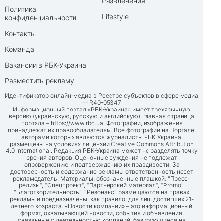
Развлечения
Политика
Lifestyle
конфиденциальности
Контакты
Команда
Вакансии в РБК-Украина
Разместить рекламу
Идентификатор онлайн-медиа в Реестре субъектов в сфере медиа
— R40-05347
Информационный портал «РБК-Украина» имеет трехязычную
версию (украинскую, русскую и английскую), главная страница
портала –
https://www.rbc.ua
. Фотографии, изображения
принадлежат их правообладателям. Все фотографии на Портале,
авторами которых являются журналисты РБК-Украина,
размещены на условиях лицензии Creative Commons Attribution
4.0 International. Редакция РБК-Украина может не разделять точку
зрения авторов. Оценочные суждения не подлежат
опровержению и подтверждению их правдивости. За
достоверность и содержание рекламы ответственность несет
рекламодатель. Материалы, обозначенные плашкой: "Пресс-
релизы", "Спецпроект", "Партнерский материал", "Promo",
"Благотворительность", "Резонанс" размещаются на правах
рекламы и предназначены, как правило, для лиц, достигших 21-
летнего возраста. «Новости компании» – это информационный
формат, охватывающий новости, события и объявления,
связанные с деятельностью компаний, базирующиеся на