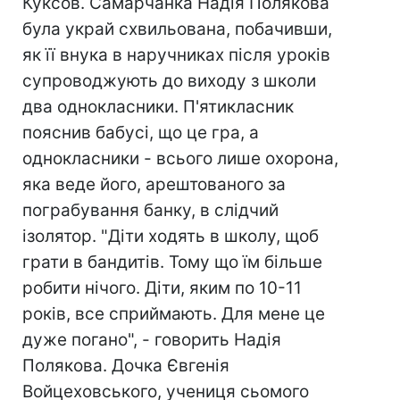
Куксов. Самарчанка Надія Полякова
була украй схвильована, побачивши,
як її внука в наручниках після уроків
супроводжують до виходу з школи
два однокласники. П'ятикласник
пояснив бабусі, що це гра, а
однокласники - всього лише охорона,
яка веде його, арештованого за
пограбування банку, в слідчий
ізолятор. "Діти ходять в школу, щоб
грати в бандитів. Тому що їм більше
робити нічого. Діти, яким по 10-11
років, все сприймають. Для мене це
дуже погано", - говорить Надія
Полякова. Дочка Євгенія
Войцеховського, учениця сьомого