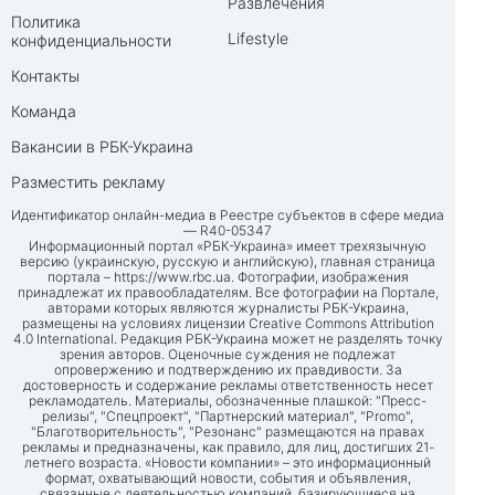
Развлечения
Политика
Lifestyle
конфиденциальности
Контакты
Команда
Вакансии в РБК-Украина
Разместить рекламу
Идентификатор онлайн-медиа в Реестре субъектов в сфере медиа
— R40-05347
Информационный портал «РБК-Украина» имеет трехязычную
версию (украинскую, русскую и английскую), главная страница
портала –
https://www.rbc.ua
. Фотографии, изображения
принадлежат их правообладателям. Все фотографии на Портале,
авторами которых являются журналисты РБК-Украина,
размещены на условиях лицензии Creative Commons Attribution
4.0 International. Редакция РБК-Украина может не разделять точку
зрения авторов. Оценочные суждения не подлежат
опровержению и подтверждению их правдивости. За
достоверность и содержание рекламы ответственность несет
рекламодатель. Материалы, обозначенные плашкой: "Пресс-
релизы", "Спецпроект", "Партнерский материал", "Promo",
"Благотворительность", "Резонанс" размещаются на правах
рекламы и предназначены, как правило, для лиц, достигших 21-
летнего возраста. «Новости компании» – это информационный
формат, охватывающий новости, события и объявления,
связанные с деятельностью компаний, базирующиеся на