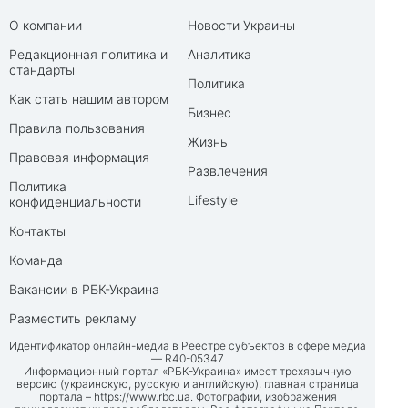
О компании
Новости Украины
Редакционная политика и
Аналитика
стандарты
Политика
Как стать нашим автором
Бизнес
Правила пользования
Жизнь
Правовая информация
Развлечения
Политика
Lifestyle
конфиденциальности
Контакты
Команда
Вакансии в РБК-Украина
Разместить рекламу
Идентификатор онлайн-медиа в Реестре субъектов в сфере медиа
— R40-05347
Информационный портал «РБК-Украина» имеет трехязычную
версию (украинскую, русскую и английскую), главная страница
портала –
https://www.rbc.ua
. Фотографии, изображения