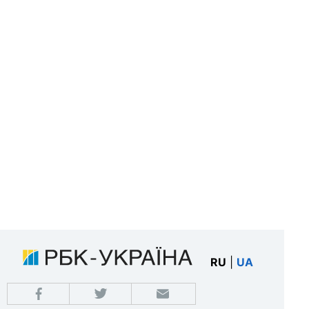
RU
|
UA