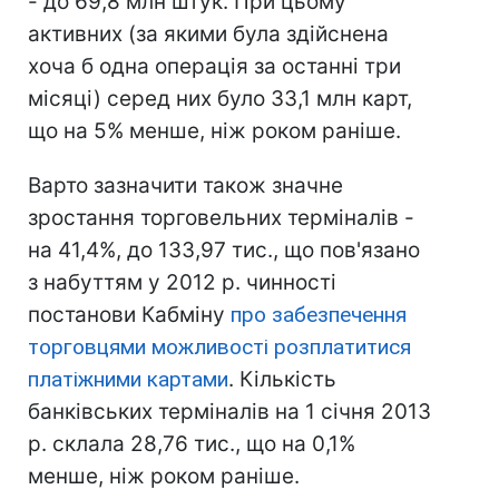
- до 69,8 млн штук. При цьому
активних (за якими була здійснена
хоча б одна операція за останні три
місяці) серед них було 33,1 млн карт,
що на 5% менше, ніж роком раніше.
Варто зазначити також значне
зростання торговельних терміналів -
на 41,4%, до 133,97 тис., що пов'язано
з набуттям у 2012 р. чинності
постанови Кабміну
про забезпечення
торговцями можливості розплатитися
платіжними картами
. Кількість
банківських терміналів на 1 січня 2013
р. склала 28,76 тис., що на 0,1%
менше, ніж роком раніше.