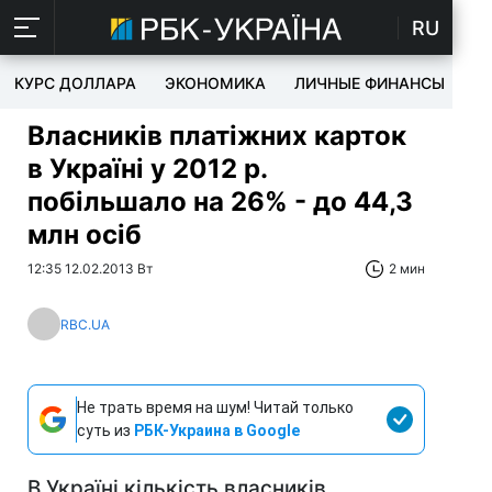
RU
КУРС ДОЛЛАРА
ЭКОНОМИКА
ЛИЧНЫЕ ФИНАНСЫ
T
Власників платіжних карток
в Україні у 2012 р.
побільшало на 26% - до 44,3
млн осіб
12:35 12.02.2013 Вт
2 мин
RBC.UA
Не трать время на шум! Читай только
суть из
РБК-Украина в Google
В Україні кількість власників