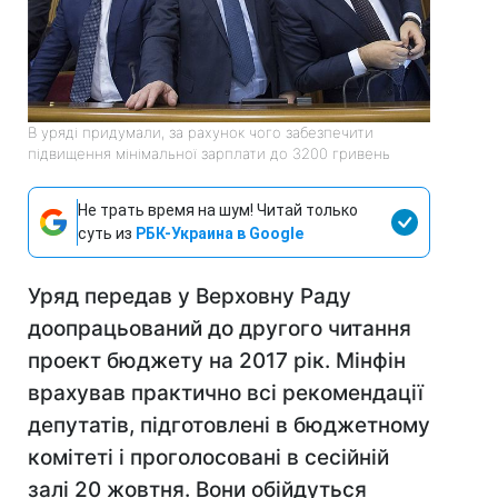
В уряді придумали, за рахунок чого забезпечити
підвищення мінімальної зарплати до 3200 гривень
Не трать время на шум! Читай только
суть из
РБК-Украина в Google
Уряд передав у Верховну Раду
доопрацьований до другого читання
проект бюджету на 2017 рік. Мінфін
врахував практично всі рекомендації
депутатів, підготовлені в бюджетному
комітеті і проголосовані в сесійній
залі 20 жовтня. Вони обійдуться