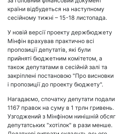
за головний фінансовий документ
країни відбудеться на наступному
сесійному тижні – 15-18 листопада.
У новій версії проекту держбюджету
Мінфін врахував практично всі
пропозиції депутатів, які були
прийняті бюджетним комітетом, а
також депутатами в сесійній залі та
закріплені постановою "Про висновки
і пропозиції до проекту бюджету".
Нагадаємо, спочатку депутати подали
1167 правок на суму в 1 трлн гривень.
Узгоджений з Мінфіном нинішній обсяг
депутатських "хотілок" в рази менше.
Додаткові витрати складуть всього