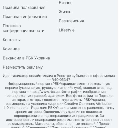
Бизнес
Правила пользования
Жизнь
Правовая информация
Развлечения
Политика
Lifestyle
конфиденциальности
Контакты
Команда
Вакансии в РБК-Украина
Разместить рекламу
Идентификатор онлайн-медиа в Реестре субъектов в сфере медиа
— R40-05347
Информационный портал «РБК-Украина» имеет трехязычную
версию (украинскую, русскую и английскую), главная страница
портала –
https://www.rbc.ua
. Фотографии, изображения
принадлежат их правообладателям. Все фотографии на Портале,
авторами которых являются журналисты РБК-Украина,
размещены на условиях лицензии Creative Commons Attribution
4.0 International. Редакция РБК-Украина может не разделять точку
зрения авторов. Оценочные суждения не подлежат
опровержению и подтверждению их правдивости. За
достоверность и содержание рекламы ответственность несет
рекламодатель. Материалы, обозначенные плашкой: "Пресс-
релизы", "Спецпроект", "Партнерский материал", "Promo",