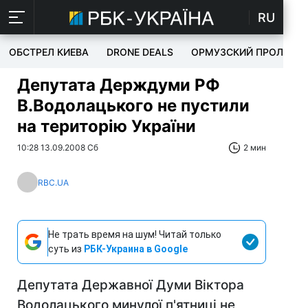
RU
ОБСТРЕЛ КИЕВА
DRONE DEALS
ОРМУЗСКИЙ ПРОЛИВ
Депутата Держдуми РФ
В.Водолацького не пустили
на територію України
10:28 13.09.2008 Сб
2 мин
RBC.UA
Не трать время на шум! Читай только
суть из
РБК-Украина в Google
Депутата Державної Думи Віктора
Водолацького минулої п'ятниці не