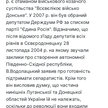
р. є отаманом військового козачого
суспільства "Всєвєлікоє військо
Донське". У 2007 р. він був обраний
депутатом Держдуми РФ за списком
партії "Єдина Росія". Відзначимо, що
після відомого з'їзду депутатів всіх
рівнів в Сєвєродонецьку 28
листопада 2004 р. на якому звучали
заклики про створення автономної
Південно-Східної республіки,
В.Водолацький заявив про готовність
підтримати сепаратистів. Крім того
він висловив думку, що частина
нинішніх Луганської та Донецької
областей України їй не належать,
оскільки до революції вони входили