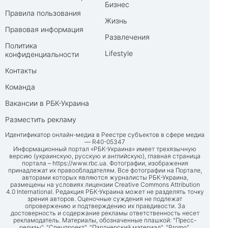
Бизнес
Правила пользования
Жизнь
Правовая информация
Развлечения
Политика
Lifestyle
конфиденциальности
Контакты
Команда
Вакансии в РБК-Украина
Разместить рекламу
Идентификатор онлайн-медиа в Реестре субъектов в сфере медиа
— R40-05347
Информационный портал «РБК-Украина» имеет трехязычную
версию (украинскую, русскую и английскую), главная страница
портала –
https://www.rbc.ua
. Фотографии, изображения
принадлежат их правообладателям. Все фотографии на Портале,
авторами которых являются журналисты РБК-Украина,
размещены на условиях лицензии Creative Commons Attribution
4.0 International. Редакция РБК-Украина может не разделять точку
зрения авторов. Оценочные суждения не подлежат
опровержению и подтверждению их правдивости. За
достоверность и содержание рекламы ответственность несет
рекламодатель. Материалы, обозначенные плашкой: "Пресс-
релизы", "Спецпроект", "Партнерский материал", "Promo",