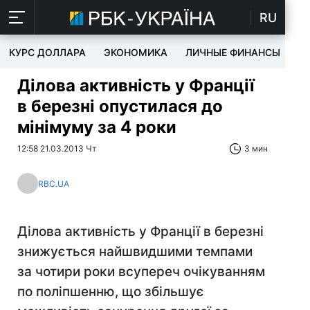
RU
КУРС ДОЛЛАРА
ЭКОНОМИКА
ЛИЧНЫЕ ФИНАНСЫ
T
Ділова активність у Франції
в березні опустилася до
мінімуму за 4 роки
12:58 21.03.2013 Чт
3 мин
RBC.UA
Ділова активність у Франції в березні
знижується найшвидшими темпами
за чотири роки всупереч очікуванням
по поліпшенню, що збільшує