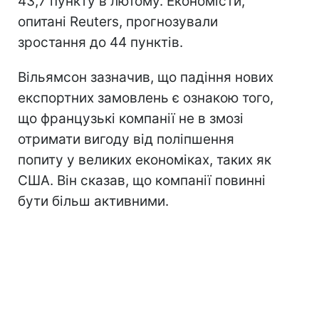
43,7 пункту в лютому. Економісти,
опитані Reuters, прогнозували
зростання до 44 пунктів.
Вільямсон зазначив, що падіння нових
експортних замовлень є ознакою того,
що французькі компанії не в змозі
отримати вигоду від поліпшення
попиту у великих економіках, таких як
США. Він сказав, що компанії повинні
бути більш активними.