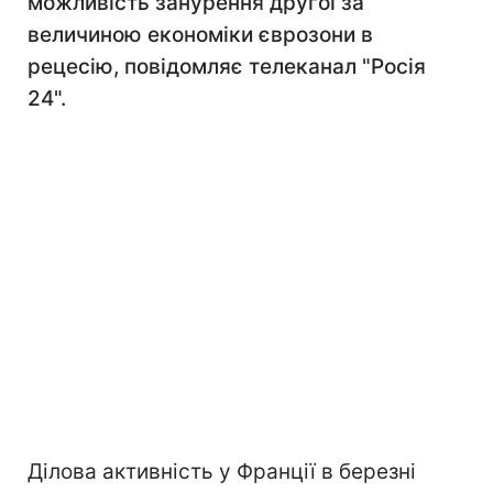
можливість занурення другої за
величиною економіки єврозони в
рецесію, повідомляє телеканал "Росія
24".
Ділова активність у Франції в березні