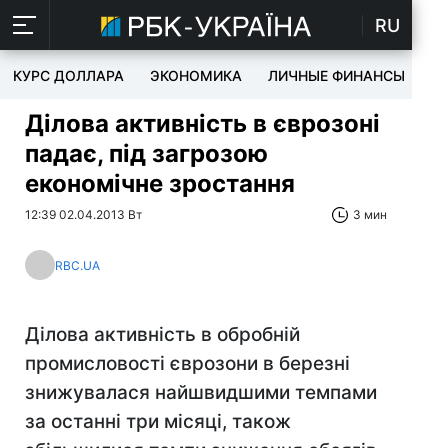
RU
КУРС ДОЛЛАРА
ЭКОНОМИКА
ЛИЧНЫЕ ФИНАНСЫ
T
Ділова активність в єврозоні
падає, під загрозою
економічне зростання
12:39 02.04.2013 Вт
3 мин
RBC.UA
Ділова активність в обробній
промисловості єврозони в березні
знижувалася найшвидшими темпами
за останні три місяці, також