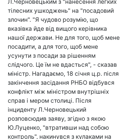
Л.Черновецьким з "нанесення легких
тілесних ушкоджень" на "посадовий
злочин". "Я чудово розумію, що
вказівка йде від вищого керівника
нашої держави. Не для того, щоб мене
посадити, а для того, щоб мене
усунути з посади за рішенням
слідчого. Це їм не вдасться", - сказав
міністр. Нагадаємо, 18 січня ц.р. після
закінчення засідання РНБО відбувся
конфлікт між міністром внутрішніх
справ і мером столиці. Після
інциденту Л.Черновецький
розповсюдив заяву, згідно з якою
Ю.Луценко, "втративши над собою
контроль", накинувся з кулаками на