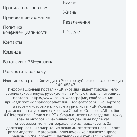
Бизнес
Правила пользования
Жизнь
Правовая информация
Развлечения
Политика
Lifestyle
конфиденциальности
Контакты
Команда
Вакансии в РБК-Украина
Разместить рекламу
Идентификатор онлайн-медиа в Реестре субъектов в сфере медиа
— R40-05347
Информационный портал «РБК-Украина» имеет трехязычную
версию (украинскую, русскую и английскую), главная страница
портала –
https://www.rbc.ua
. Фотографии, изображения
принадлежат их правообладателям. Все фотографии на Портале,
авторами которых являются журналисты РБК-Украина,
размещены на условиях лицензии Creative Commons Attribution
4.0 International. Редакция РБК-Украина может не разделять точку
зрения авторов. Оценочные суждения не подлежат
опровержению и подтверждению их правдивости. За
достоверность и содержание рекламы ответственность несет
рекламодатель. Материалы, обозначенные плашкой: "Пресс-
релизы", "Спецпроект", "Партнерский материал", "Promo",