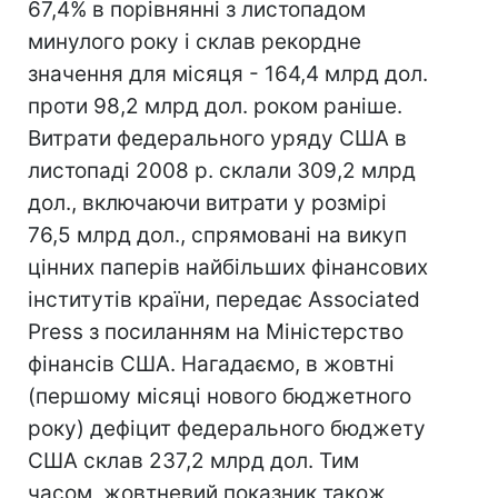
67,4% в порівнянні з листопадом
минулого року і склав рекордне
значення для місяця - 164,4 млрд дол.
проти 98,2 млрд дол. роком раніше.
Витрати федерального уряду США в
листопаді 2008 р. склали 309,2 млрд
дол., включаючи витрати у розмірі
76,5 млрд дол., спрямовані на викуп
цінних паперів найбільших фінансових
інститутів країни, передає Associated
Press з посиланням на Міністерство
фінансів США. Нагадаємо, в жовтні
(першому місяці нового бюджетного
року) дефіцит федерального бюджету
США склав 237,2 млрд дол. Тим
часом, жовтневий показник також