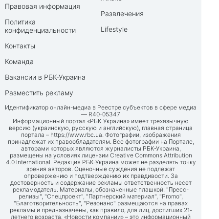
Правовая информация
Развлечения
Политика
Lifestyle
конфиденциальности
Контакты
Команда
Вакансии в РБК-Украина
Разместить рекламу
Идентификатор онлайн-медиа в Реестре субъектов в сфере медиа
— R40-05347
Информационный портал «РБК-Украина» имеет трехязычную
версию (украинскую, русскую и английскую), главная страница
портала –
https://www.rbc.ua
. Фотографии, изображения
принадлежат их правообладателям. Все фотографии на Портале,
авторами которых являются журналисты РБК-Украина,
размещены на условиях лицензии Creative Commons Attribution
4.0 International. Редакция РБК-Украина может не разделять точку
зрения авторов. Оценочные суждения не подлежат
опровержению и подтверждению их правдивости. За
достоверность и содержание рекламы ответственность несет
рекламодатель. Материалы, обозначенные плашкой: "Пресс-
релизы", "Спецпроект", "Партнерский материал", "Promo",
"Благотворительность", "Резонанс" размещаются на правах
рекламы и предназначены, как правило, для лиц, достигших 21-
летнего возраста. «Новости компании» – это информационный