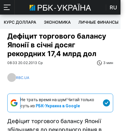
RU
КУРС ДОЛЛАРА
ЭКОНОМИКА
ЛИЧНЫЕ ФИНАНСЫ
T
Дефіцит торгового балансу
Японії в січні досяг
рекордних 17,4 млрд дол
08:33 20.02.2013 Ср
3 мин
RBC.UA
Не трать время на шум! Читай только
суть из
РБК-Украина в Google
Дефіцит торгового балансу Японії
збільшився до рекордного рівня в