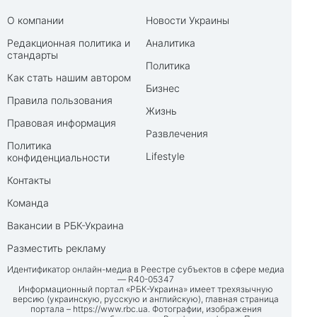
О компании
Новости Украины
Редакционная политика и
Аналитика
стандарты
Политика
Как стать нашим автором
Бизнес
Правила пользования
Жизнь
Правовая информация
Развлечения
Политика
Lifestyle
конфиденциальности
Контакты
Команда
Вакансии в РБК-Украина
Разместить рекламу
Идентификатор онлайн-медиа в Реестре субъектов в сфере медиа
— R40-05347
Информационный портал «РБК-Украина» имеет трехязычную
версию (украинскую, русскую и английскую), главная страница
портала –
https://www.rbc.ua
. Фотографии, изображения