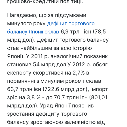
грошово-кредитній політиці.
Нагадаємо, що за підсумками
минулого року
дефіцит торгового
балансу Японії склав
6,9 трлн ієн (78,5
млрд дол). Дефіцит торгового балансу
став найбільшим за всю історію
Японії. У 2011 р. аналогічний показник
становив 54 млрд дол У 2012 р. обсяг
експорту скоротився на 2,7% в
порівнянні з минулим роком і склав
63,7 трлн ієн (722,6 млрд дол), імпорт
зріс на 3,8 % - до 70,7 трлн ієн (801,01
млрдл дол).
Уряд Японії пояснив
зростання дефіциту торгового
балансу зростаючою залежністю від