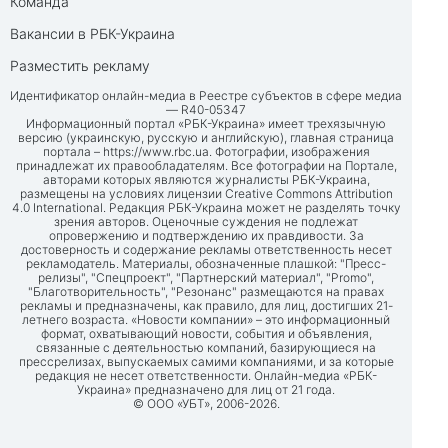
Команда
Вакансии в РБК-Украина
Разместить рекламу
Идентификатор онлайн-медиа в Реестре субъектов в сфере медиа
— R40-05347
Информационный портал «РБК-Украина» имеет трехязычную
версию (украинскую, русскую и английскую), главная страница
портала –
https://www.rbc.ua
. Фотографии, изображения
принадлежат их правообладателям. Все фотографии на Портале,
авторами которых являются журналисты РБК-Украина,
размещены на условиях лицензии Creative Commons Attribution
4.0 International. Редакция РБК-Украина может не разделять точку
зрения авторов. Оценочные суждения не подлежат
опровержению и подтверждению их правдивости. За
достоверность и содержание рекламы ответственность несет
рекламодатель. Материалы, обозначенные плашкой: "Пресс-
релизы", "Спецпроект", "Партнерский материал", "Promo",
"Благотворительность", "Резонанс" размещаются на правах
рекламы и предназначены, как правило, для лиц, достигших 21-
летнего возраста. «Новости компании» – это информационный
формат, охватывающий новости, события и объявления,
связанные с деятельностью компаний, базирующиеся на
прессрелизах, выпускаемых самими компаниями, и за которые
редакция не несет ответственности. Онлайн-медиа «РБК-
Украина» предназначено для лиц от 21 года.
© ООО «УБТ», 2006-2026.