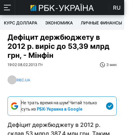
RU
КУРС ДОЛЛАРА
ЭКОНОМИКА
ЛИЧНЫЕ ФИНАНСЫ
T
Дефіцит держбюджету в
2012 р. виріс до 53,39 млрд
грн, - Мінфін
19:02 08.02.2013 Пт
3 мин
RBC.UA
Не трать время на шум! Читай только
суть из
РБК-Украина в Google
Дефіцит держбюджету в 2012 р.
склав 53 млрд 387,4 млн грн. Таким