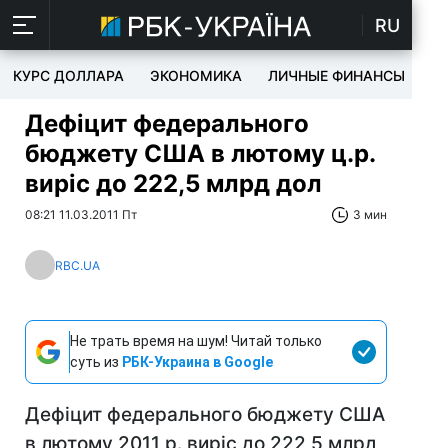
RU
КУРС ДОЛЛАРА
ЭКОНОМИКА
ЛИЧНЫЕ ФИНАНСЫ
T
Дефіцит федерального
бюджету США в лютому ц.р.
виріс до 222,5 млрд дол
08:21 11.03.2011 Пт
3 мин
RBC.UA
Не трать время на шум! Читай только
суть из
РБК-Украина в Google
Дефіцит федерального бюджету США
в лютому 2011 р. виріс до 222,5 млрд