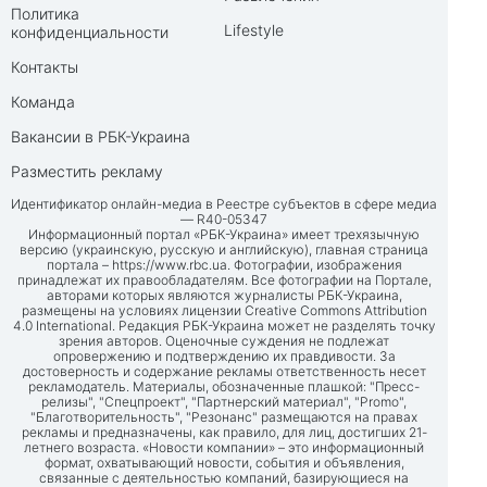
Политика
Lifestyle
конфиденциальности
Контакты
Команда
Вакансии в РБК-Украина
Разместить рекламу
Идентификатор онлайн-медиа в Реестре субъектов в сфере медиа
— R40-05347
Информационный портал «РБК-Украина» имеет трехязычную
версию (украинскую, русскую и английскую), главная страница
портала –
https://www.rbc.ua
. Фотографии, изображения
принадлежат их правообладателям. Все фотографии на Портале,
авторами которых являются журналисты РБК-Украина,
размещены на условиях лицензии Creative Commons Attribution
4.0 International. Редакция РБК-Украина может не разделять точку
зрения авторов. Оценочные суждения не подлежат
опровержению и подтверждению их правдивости. За
достоверность и содержание рекламы ответственность несет
рекламодатель. Материалы, обозначенные плашкой: "Пресс-
релизы", "Спецпроект", "Партнерский материал", "Promo",
"Благотворительность", "Резонанс" размещаются на правах
рекламы и предназначены, как правило, для лиц, достигших 21-
летнего возраста. «Новости компании» – это информационный
формат, охватывающий новости, события и объявления,
связанные с деятельностью компаний, базирующиеся на