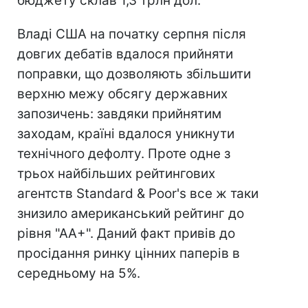
бюджету склав 1,3 трлн дол.
Владі США на початку серпня після
довгих дебатів вдалося прийняти
поправки, що дозволяють збільшити
верхню межу обсягу державних
запозичень: завдяки прийнятим
заходам, країні вдалося уникнути
технічного дефолту. Проте одне з
трьох найбільших рейтингових
агентств Standard & Poor's все ж таки
знизило американський рейтинг до
рівня "АА+". Даний факт привів до
просідання ринку цінних паперів в
середньому на 5%.