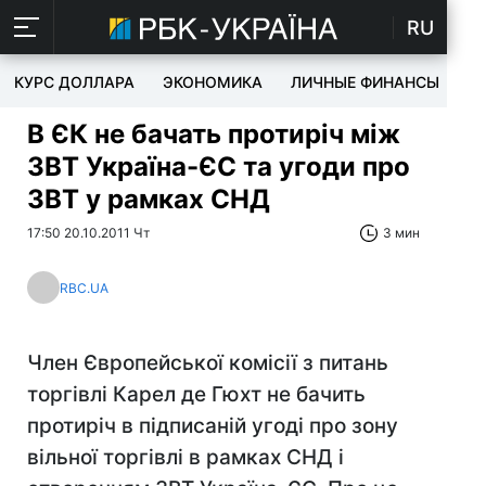
RU
КУРС ДОЛЛАРА
ЭКОНОМИКА
ЛИЧНЫЕ ФИНАНСЫ
T
В ЄК не бачать протиріч між
ЗВТ Україна-ЄС та угоди про
ЗВТ у рамках СНД
17:50 20.10.2011 Чт
3 мин
RBC.UA
Член Європейської комісії з питань
торгівлі Карел де Гюхт не бачить
протиріч в підписаній угоді про зону
вільної торгівлі в рамках СНД і