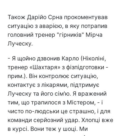
Також Дарійо Срна прокоментував
ситуацію з аварією, в яку потрапив
головний тренер "гірників" Мірча
Луческу.
- Я щойно дзвонив Карло (Ніколіні,
тренер «Шахтаря» з фізпідготовки -
прим.). Він контролює ситуацію,
контактує з лікарями, підтримує
Луческу та його сім'ю. Я вражений
тим, що трапилося з Містером, - і
чисто по-людськи це страшно, і для
команди серйозний удар. Хлопці вже
в курсі. Вони теж у шоці. Ми