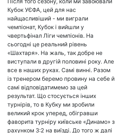
Після того сезону, коли ми завоювали
Кубок УЄФА, цей для нас
найщасливіший - ми виграли
чемпіонат, Кубок і вийшли у
чвертьфінал Ліги чемпіонів. На
сьогодні це реальний рівень
«Шахтаря». На жаль, так добре не
виступали в другій половині року. Але
все в наших руках. Самі винні. Разом
із тренером беремо провину на себе й
самі відповідатимемо за цей
результат. Що стосується інших
турнірів, то в Кубку ми зробили
великий крок уперед, обігравши
фаворита турніру київське «Динамо» з
рахунком 3:2 на виїзді. До того ж далі