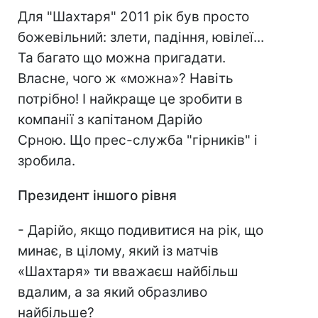
Для "Шахтаря" 2011 рік був просто
божевільний: злети, падіння, ювілеї...
Та багато що можна пригадати.
Власне, чого ж «можна»? Навіть
потрібно! І найкраще це зробити в
компанії з капітаном Дарійо
Срною. Що прес-служба "гірників" і
зробила.
Президент іншого рівня
- Дарійо, якщо подивитися на рік, що
минає, в цілому, який із матчів
«Шахтаря» ти вважаєш найбільш
вдалим, а за який образливо
найбільше?