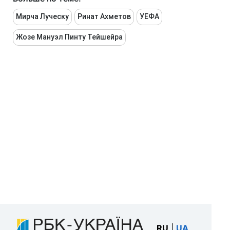
Мирча Луческу
Ринат Ахметов
УЕФА
Жозе Мануэл Пинту Тейшейра
RU
|
UA