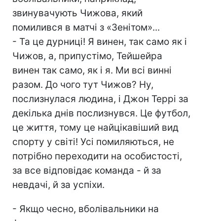
звинувачують Чижова, який
помилився в матчі з «Зенітом»...
- Та це дурниці! Я винен, так само як і
Чижов, а, припустімо, Тейшейра
винен так само, як і я. Ми всі винні
разом. До чого тут Чижов? Ну,
послизнулася людина, і Джон Террі за
декілька днів послизнувся. Це футбол,
це життя, тому це найцікавіший вид
спорту у світі! Усі помиляються, не
потрібно переходити на особистості,
за все відповідає команда - й за
невдачі, й за успіхи.
- Якщо чесно, вболівальники на