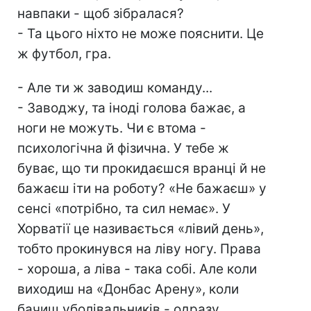
навпаки - щоб зібралася?
- Та цього ніхто не може пояснити. Це
ж футбол, гра.
- Але ти ж заводиш команду...
- Заводжу, та іноді голова бажає, а
ноги не можуть. Чи є втома -
психологічна й фізична. У тебе ж
буває, що ти прокидаєшся вранці й не
бажаєш іти на роботу? «Не бажаєш» у
сенсі «потрібно, та сил немає». У
Хорватії це називається «лівий день»,
тобто прокинувся на ліву ногу. Права
- хороша, а ліва - така собі. Але коли
виходиш на «Донбас Арену», коли
бачиш уболівальників - одразу