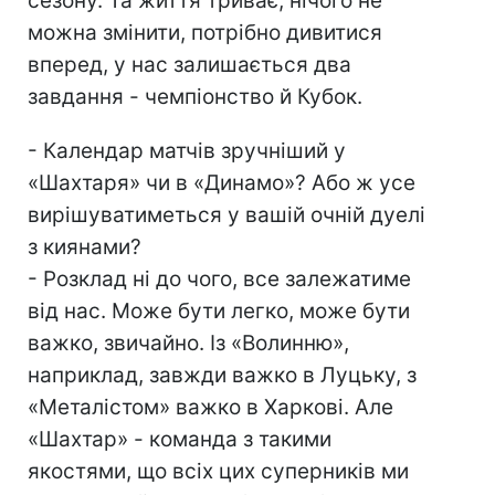
сезону. Та життя триває, нічого не
можна змінити, потрібно дивитися
вперед, у нас залишається два
завдання - чемпіонство й Кубок.
- Календар матчів зручніший у
«Шахтаря» чи в «Динамо»? Або ж усе
вирішуватиметься у вашій очній дуелі
з киянами?
- Розклад ні до чого, все залежатиме
від нас. Може бути легко, може бути
важко, звичайно. Із «Волинню»,
наприклад, завжди важко в Луцьку, з
«Металістом» важко в Харкові. Але
«Шахтар» - команда з такими
якостями, що всіх цих суперників ми