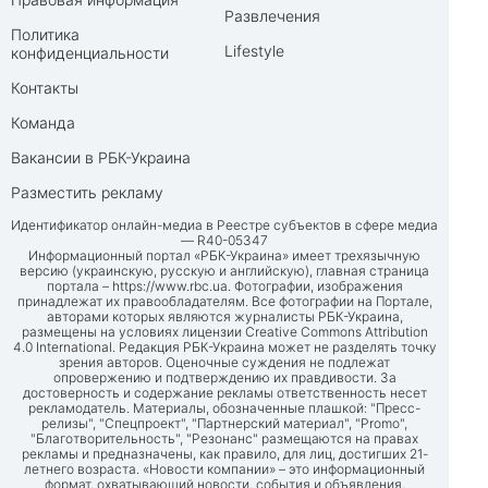
Развлечения
Политика
Lifestyle
конфиденциальности
Контакты
Команда
Вакансии в РБК-Украина
Разместить рекламу
Идентификатор онлайн-медиа в Реестре субъектов в сфере медиа
— R40-05347
Информационный портал «РБК-Украина» имеет трехязычную
версию (украинскую, русскую и английскую), главная страница
портала –
https://www.rbc.ua
. Фотографии, изображения
принадлежат их правообладателям. Все фотографии на Портале,
авторами которых являются журналисты РБК-Украина,
размещены на условиях лицензии Creative Commons Attribution
4.0 International. Редакция РБК-Украина может не разделять точку
зрения авторов. Оценочные суждения не подлежат
опровержению и подтверждению их правдивости. За
достоверность и содержание рекламы ответственность несет
рекламодатель. Материалы, обозначенные плашкой: "Пресс-
релизы", "Спецпроект", "Партнерский материал", "Promo",
"Благотворительность", "Резонанс" размещаются на правах
рекламы и предназначены, как правило, для лиц, достигших 21-
летнего возраста. «Новости компании» – это информационный
формат, охватывающий новости, события и объявления,