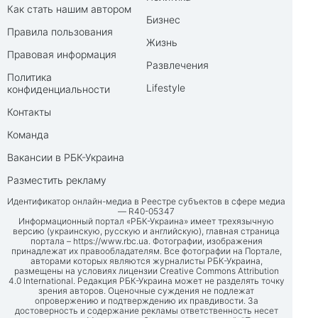
Как стать нашим автором
Бизнес
Правила пользования
Жизнь
Правовая информация
Развлечения
Политика
Lifestyle
конфиденциальности
Контакты
Команда
Вакансии в РБК-Украина
Разместить рекламу
Идентификатор онлайн-медиа в Реестре субъектов в сфере медиа
— R40-05347
Информационный портал «РБК-Украина» имеет трехязычную
версию (украинскую, русскую и английскую), главная страница
портала –
https://www.rbc.ua
. Фотографии, изображения
принадлежат их правообладателям. Все фотографии на Портале,
авторами которых являются журналисты РБК-Украина,
размещены на условиях лицензии Creative Commons Attribution
4.0 International. Редакция РБК-Украина может не разделять точку
зрения авторов. Оценочные суждения не подлежат
опровержению и подтверждению их правдивости. За
достоверность и содержание рекламы ответственность несет