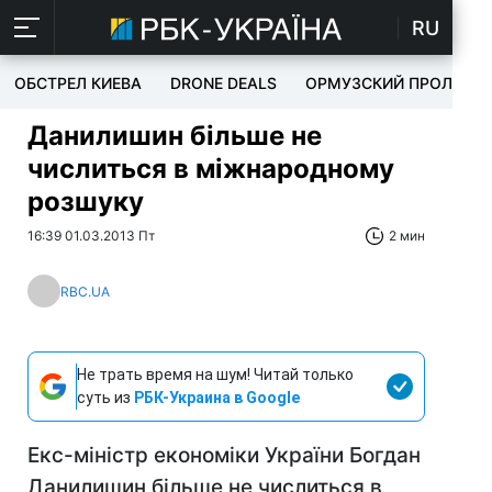
RU
ОБСТРЕЛ КИЕВА
DRONE DEALS
ОРМУЗСКИЙ ПРОЛИВ
Данилишин більше не
числиться в міжнародному
розшуку
16:39 01.03.2013 Пт
2 мин
RBC.UA
Не трать время на шум! Читай только
суть из
РБК-Украина в Google
Екс-міністр економіки України Богдан
Данилишин більше не числиться в