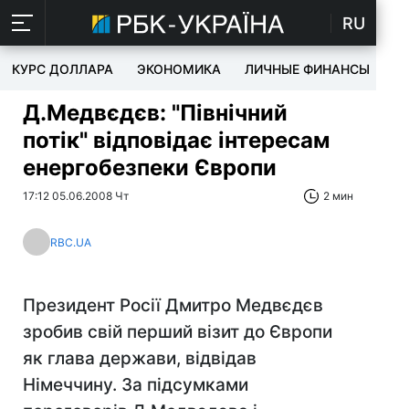
RU
КУРС ДОЛЛАРА
ЭКОНОМИКА
ЛИЧНЫЕ ФИНАНСЫ
T
Д.Медвєдєв: "Північний
потік" відповідає інтересам
енергобезпеки Європи
17:12 05.06.2008 Чт
2 мин
RBC.UA
Президент Росії Дмитро Медвєдєв
зробив свій перший візит до Європи
як глава держави, відвідав
Німеччину. За підсумками