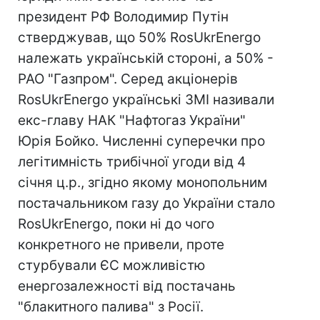
президент РФ Володимир Путін
стверджував, що 50% RosUkrEnergo
належать українській стороні, а 50% -
РАО "Газпром". Серед акціонерів
RosUkrEnergo українські ЗМІ називали
екс-главу НАК "Нафтогаз України"
Юрія Бойко. Численні суперечки про
легітимність трибічної угоди від 4
січня ц.р., згідно якому монопольним
постачальником газу до України стало
RosUkrEnergo, поки ні до чого
конкретного не привели, проте
стурбували ЄС можливістю
енергозалежності від постачань
"блакитного палива" з Росії.