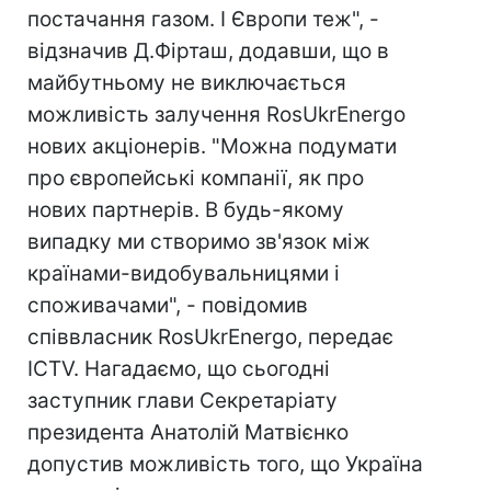
постачання газом. І Європи теж", -
відзначив Д.Фірташ, додавши, що в
майбутньому не виключається
можливість залучення RosUkrEnergo
нових акціонерів. "Можна подумати
про європейські компанії, як про
нових партнерів. В будь-якому
випадку ми створимо зв'язок між
країнами-видобувальницями і
споживачами", - повідомив
співвласник RosUkrEnergo, передає
ICTV. Нагадаємо, що сьогодні
заступник глави Секретаріату
президента Анатолій Матвієнко
допустив можливість того, що Україна