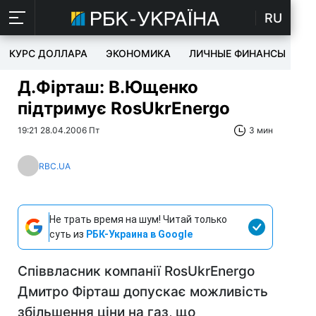
RU
КУРС ДОЛЛАРА
ЭКОНОМИКА
ЛИЧНЫЕ ФИНАНСЫ
T
Д.Фірташ: В.Ющенко
підтримує RosUkrEnergo
19:21 28.04.2006 Пт
3 мин
RBC.UA
Не трать время на шум! Читай только
суть из
РБК-Украина в Google
Співвласник компанії RosUkrEnergo
Дмитро Фірташ допускає можливість
збільшення ціни на газ, що