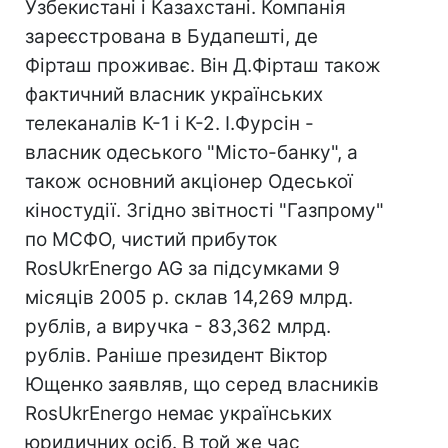
Узбекистані і Казахстані. Компанія
зареєстрована в Будапешті, де
Фірташ проживає. Він Д.Фірташ також
фактичний власник українських
телеканалів К-1 і К-2. І.Фурсін -
власник одеського "Місто-банку", а
також основний акціонер Одеської
кіностудії. Згідно звітності "Газпрому"
по МСФО, чистий прибуток
RosUkrEnergo AG за підсумками 9
місяців 2005 р. склав 14,269 млрд.
рублів, а виручка - 83,362 млрд.
рублів. Раніше президент Віктор
Ющенко заявляв, що серед власників
RosUkrEnergo немає українських
юридичних осіб. В той же час