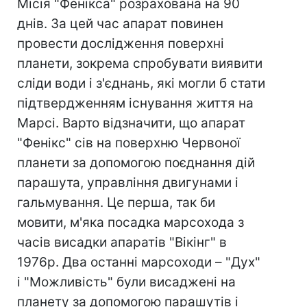
Місія "Фенікса" розрахована на 90
днів. За цей час апарат повинен
провести дослідження поверхні
планети, зокрема спробувати виявити
сліди води і з'єднань, які могли б стати
підтвердженням існування життя на
Марсі. Варто відзначити, що апарат
"Фенікс" сів на поверхню Червоної
планети за допомогою поєднання дій
парашута, управління двигунами і
гальмування. Це перша, так би
мовити, м'яка посадка марсохода з
часів висадки апаратів "Вікінг" в
1976р. Два останні марсоходи – "Дух"
і "Можливість" були висаджені на
планету за допомогою парашутів і