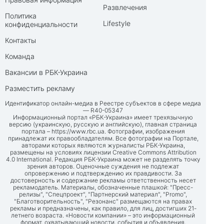
Развлечения
Политика
Lifestyle
конфиденциальности
Контакты
Команда
Вакансии в РБК-Украина
Разместить рекламу
Идентификатор онлайн-медиа в Реестре субъектов в сфере медиа
— R40-05347
Информационный портал «РБК-Украина» имеет трехязычную
версию (украинскую, русскую и английскую), главная страница
портала –
https://www.rbc.ua
. Фотографии, изображения
принадлежат их правообладателям. Все фотографии на Портале,
авторами которых являются журналисты РБК-Украина,
размещены на условиях лицензии Creative Commons Attribution
4.0 International. Редакция РБК-Украина может не разделять точку
зрения авторов. Оценочные суждения не подлежат
опровержению и подтверждению их правдивости. За
достоверность и содержание рекламы ответственность несет
рекламодатель. Материалы, обозначенные плашкой: "Пресс-
релизы", "Спецпроект", "Партнерский материал", "Promo",
"Благотворительность", "Резонанс" размещаются на правах
рекламы и предназначены, как правило, для лиц, достигших 21-
летнего возраста. «Новости компании» – это информационный
формат, охватывающий новости, события и объявления,