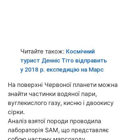
Читайте також:
Космічний
турист Денніс Тіто відправить
у 2018 р. експедицію на Марс
На поверхні Червоної планети можна
знайти частинки водяної пари,
вуглекислого газу, кисню і двоокису
сірки.
Аналіз взятої породи проводила
лабораторія SAM, що представляє
собою частину марсоходу.