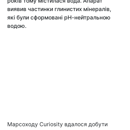
років тому містилася вода. Апарат
виявив частинки глинистих мінералів,
які були сформовані рН-нейтральною
водою.
Марсоходу Curiosity вдалося добути