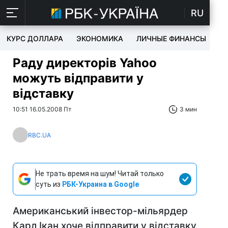
RU
КУРС ДОЛЛАРА
ЭКОНОМИКА
ЛИЧНЫЕ ФИНАНСЫ
T
Раду директорів Yahoo
можуть відправити у
відставку
10:51 16.05.2008 Пт
3 мин
RBC.UA
Не трать время на шум! Читай только
суть из
РБК-Украина в Google
Американський інвестор-мільярдер
Карл Ікан хоче відправити у відставку