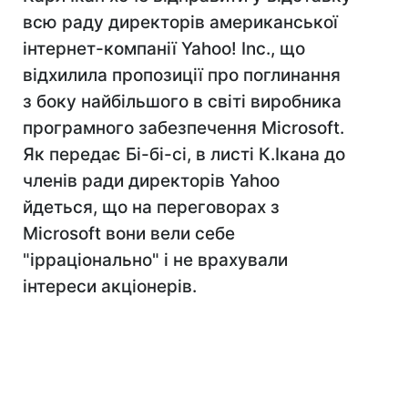
всю раду директорів американської
інтернет-компанії Yahoo! Inc., що
відхилила пропозиції про поглинання
з боку найбільшого в світі виробника
програмного забезпечення Microsoft.
Як передає Бі-бі-сі, в листі К.Ікана до
членів ради директорів Yahoo
йдеться, що на переговорах з
Microsoft вони вели себе
"ірраціонально" і не врахували
інтереси акціонерів.