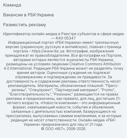
Команда
Вакансии в РБК-Украина
Разместить рекламу
Идентификатор онлайн-медиа в Реестре субъектов в сфере медиа
— R40-05347
Информационный портал «РБК-Украина» имеет трехязычную
версию (украинскую, русскую и английскую), главная страница
портала –
https://www.rbc.ua
. Фотографии, изображения
принадлежат их правообладателям. Все фотографии на Портале,
авторами которых являются журналисты РБК-Украина,
размещены на условиях лицензии Creative Commons Attribution
4.0 International. Редакция РБК-Украина может не разделять точку
зрения авторов. Оценочные суждения не подлежат
опровержению и подтверждению их правдивости. За
достоверность и содержание рекламы ответственность несет
рекламодатель. Материалы, обозначенные плашкой: "Пресс-
релизы", "Спецпроект", "Партнерский материал", "Promo",
"Благотворительность", "Резонанс" размещаются на правах
рекламы и предназначены, как правило, для лиц, достигших 21-
летнего возраста. «Новости компании» – это информационный
формат, охватывающий новости, события и объявления,
связанные с деятельностью компаний, базирующиеся на
прессрелизах, выпускаемых самими компаниями, и за которые
редакция не несет ответственности. Онлайн-медиа «РБК-
Украина» предназначено для лиц от 21 года.
© ООО «УБТ», 2006-2026.