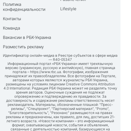
Политика
Lifestyle
конфиденциальности
Контакты
Команда
Вакансии в РБК-Украина
Разместить рекламу
Идентификатор онлайн-медиа в Реестре субъектов в сфере медиа
— R40-05347
Информационный портал «РБК-Украина» имеет трехязычную
версию (украинскую, русскую и английскую), главная страница
портала –
https://www.rbc.ua
. Фотографии, изображения
принадлежат их правообладателям. Все фотографии на Портале,
авторами которых являются журналисты РБК-Украина,
размещены на условиях лицензии Creative Commons Attribution
4.0 International. Редакция РБК-Украина может не разделять точку
зрения авторов. Оценочные суждения не подлежат
опровержению и подтверждению их правдивости. За
достоверность и содержание рекламы ответственность несет
рекламодатель. Материалы, обозначенные плашкой: "Пресс-
релизы", "Спецпроект", "Партнерский материал", "Promo",
"Благотворительность", "Резонанс" размещаются на правах
рекламы и предназначены, как правило, для лиц, достигших 21-
летнего возраста. «Новости компании» – это информационный
формат, охватывающий новости, события и объявления,
связанные с деятельностью компаний, базирующиеся на