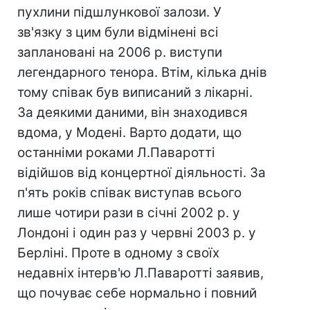
пухлини підшлункової залози. У
зв'язку з цим були відмінені всі
заплановані на 2006 р. виступи
легендарного тенора. Втім, кілька днів
тому співак був виписаний з лікарні.
За деякими даними, він знаходився
вдома, у Модені. Варто додати, що
останніми роками Л.Паваротті
відійшов від концертної діяльності. За
п'ять років співак виступав всього
лише чотири рази в січні 2002 р. у
Лондоні і один раз у червні 2003 р. у
Берліні. Проте в одному з своїх
недавніх інтерв'ю Л.Паваротті заявив,
що почуває себе нормально і повний