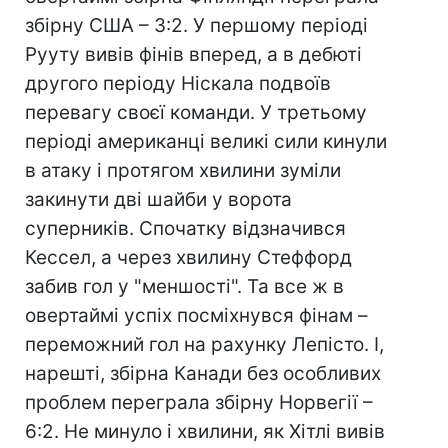
збірну США – 3:2. У першому періоді
Рууту вивів фінів вперед, а в дебюті
другого періоду Ніскала подвоїв
перевагу своєї команди. У третьому
періоді американці великі сили кинули
в атаку і протягом хвилини зуміли
закинути дві шайби у ворота
суперників. Спочатку відзначився
Кессел, а через хвилину Стеффорд
забив гол у "меншості". Та все ж в
овертаймі успіх посміхнувся фінам –
переможний гол на рахунку Лепісто. І,
нарешті, збірна Канади без особливих
проблем переграла збірну Норвегії –
6:2. Не минуло і хвилини, як Хітлі вивів