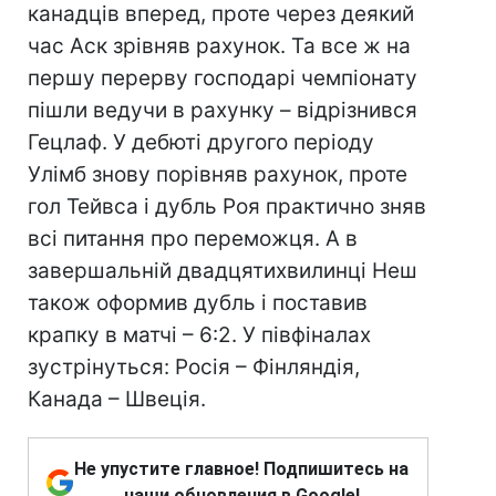
канадців вперед, проте через деякий
час Аск зрівняв рахунок. Та все ж на
першу перерву господарі чемпіонату
пішли ведучи в рахунку – відрізнився
Гецлаф. У дебюті другого періоду
Улімб знову порівняв рахунок, проте
гол Тейвса і дубль Роя практично зняв
всі питання про переможця. А в
завершальній двадцятихвилинці Неш
також оформив дубль і поставив
крапку в матчі – 6:2. У півфіналах
зустрінуться: Росія – Фінляндія,
Канада – Швеція.
Не упустите главное! Подпишитесь на
наши обновления в Google!