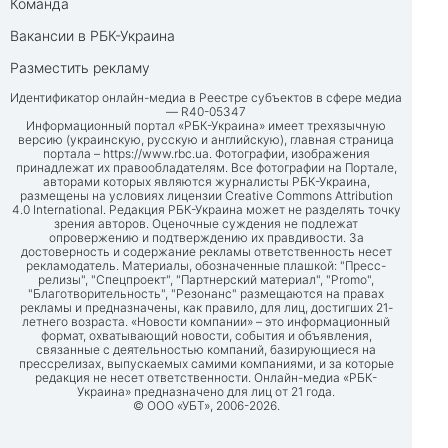
Команда
Вакансии в РБК-Украина
Разместить рекламу
Идентификатор онлайн-медиа в Реестре субъектов в сфере медиа
— R40-05347
Информационный портал «РБК-Украина» имеет трехязычную
версию (украинскую, русскую и английскую), главная страница
портала –
https://www.rbc.ua
. Фотографии, изображения
принадлежат их правообладателям. Все фотографии на Портале,
авторами которых являются журналисты РБК-Украина,
размещены на условиях лицензии Creative Commons Attribution
4.0 International. Редакция РБК-Украина может не разделять точку
зрения авторов. Оценочные суждения не подлежат
опровержению и подтверждению их правдивости. За
достоверность и содержание рекламы ответственность несет
рекламодатель. Материалы, обозначенные плашкой: "Пресс-
релизы", "Спецпроект", "Партнерский материал", "Promo",
"Благотворительность", "Резонанс" размещаются на правах
рекламы и предназначены, как правило, для лиц, достигших 21-
летнего возраста. «Новости компании» – это информационный
формат, охватывающий новости, события и объявления,
связанные с деятельностью компаний, базирующиеся на
прессрелизах, выпускаемых самими компаниями, и за которые
редакция не несет ответственности. Онлайн-медиа «РБК-
Украина» предназначено для лиц от 21 года.
© ООО «УБТ», 2006-2026.