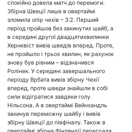
спокійно довела матч до перемоги.
Збірна Швеції лише в овертаймі
зломила опір чехів – 3:2. Перший
період пройшов без закинутих шайб, а
в середині другої двадцятихвилинки
Хернквіст вивів шведів вперед. Проте,
не пройшло і трьох хвилин, як рахунок
знову був рівним – відзначився
Ролінек. У середині завершального
періоду Врбата вивів збірну Чехії
вперед, проте шведи знайшли в собі
сили відігратися завдяки голу
Нільсона. А в овертаймі Вейнхандль
закинув переможну шайбу і вивів
збірну Швеції до півфіналу. Також в
овертаймі збірна Фінляндії переграла