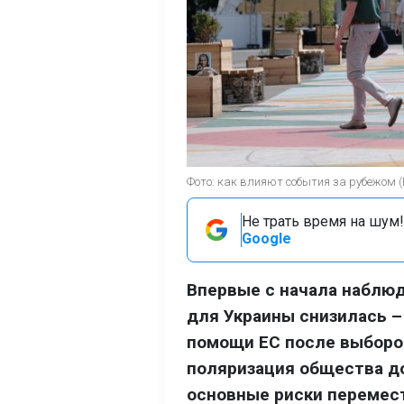
Фото: как влияют события за рубежом 
Не трать время на шум!
Google
Впервые с начала наблюд
для Украины снизилась –
помощи ЕС после выборов
поляризация общества до
основные риски перемест