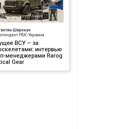
тантин Широкун
спондент РБК-Украина
ущее ВСУ – за
оскелетами: интервью
оп-менеджерами Rarog
ical Gear