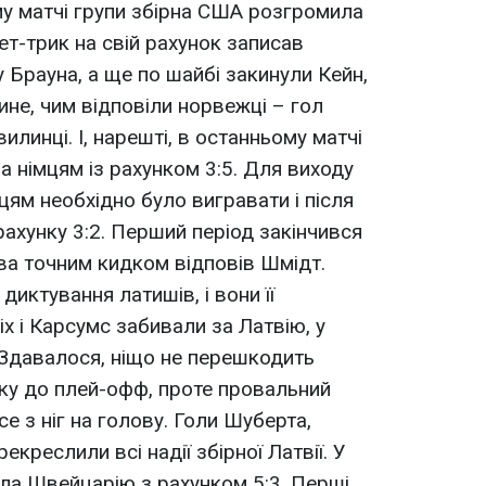
ому матчі групи збірна США розгромила
ет-трик на свій рахунок записав
у Брауна, а ще по шайбі закинули Кейн,
дине, чим відповіли норвежці – гол
илинці. І, нарешті, в останньому матчі
ла німцям із рахунком 3:5. Для виходу
цям необхідно було вигравати і після
рахунку 3:2. Перший період закінчився
єва точним кидком відповів Шмідт.
диктування латишів, і вони її
х і Карсумс забивали за Латвію, у
 Здавалося, ніщо не перешкодить
ку до плей-офф, проте провальний
се з ніг на голову. Голи Шуберта,
креслили всі надії збірної Латвії. У
рала Швейцарію з рахунком 5:3. Перші