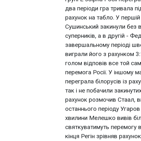
два періоди гра тривала пі
рахунок на табло. У першій
Сушинський закинули без в
суперників, а в другій - Ф
завершальному періоді шве
виграли його з рахунком 3:
голом відповів все той сам
перемога Росії. У іншому ма
переграла білорусів із рах
так і не побачили закинути
рахунок розмочив Стаал, ви
останнього періоду Угаров 
хвилини Мелешко вивів біл
святкуватимуть перемогу в 
кінця Регін зрівняв рахунок