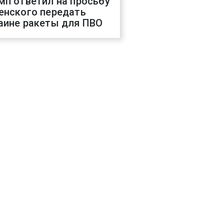
мп ответил на просьбу
енского передать
аине ракеты для ПВО