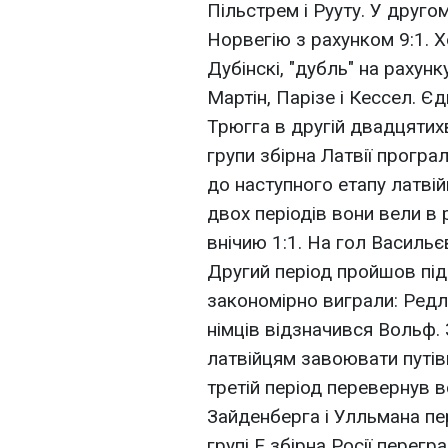
Пільстрем і Рууту. У друг
Норвегію з рахунком 9:1. Х
Дубінскі, "дубль" на рахунк
Мартін, Парізе і Кессел. Є
Трюгга в другій двадцятихв
групи збірна Латвії програ
до наступного етапу латвій
двох періодів вони вели в 
внічию 1:1. На гол Василь
Другий період пройшов під 
закономірно виграли: Редлі
німців відзначився Вольф.
латвійцям завоювати путів
третій період перевернув в
Зайденберга і Улльмана пере
групі Е збірна Росії перег