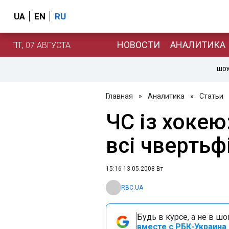
UA
EN
RU
НОВОСТИ
АНАЛИТИКА
ПТ, 07 АВГУСТА
ШОУ
Главная
»
Аналитика
»
Статьи
ЧС із хокею
всі чвертьф
15:16 13.05.2008 Вт
RBC.UA
Будь в курсе, а не в ш
вместе с РБК-Украина 