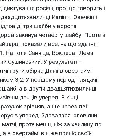
д диктування росіян, про що говорить і
 двадцятихвилинці Калінін, Овечкін і
ідповіді три шайби у ворота
едоров закинув четверту шайбу. Проте в
йцарці показали все, на що здатні і
1. На голи Санніца, Воклера і Лема
ий Сушинський. У результаті –
тчі групи збірна Данії в овертаймі
унком 3:2. У першому періоді глядачі
х шайб, а в другій двадцятихвилинці
вівши данців уперед. В кінці
рахунок зрівняв, а ще через дві
орусів уперед. Здавалася, слов'яни
матчі, проте менш, ніж за хвилину до
, а в овертаймі він же приніс своїй