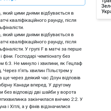
Тра
Зел
Укр
ю, який цими днями відбувається в
атчі кваліфікаційного раунду, після
ьфіналісти.
ю, який цими днями відбувається в
атчі кваліфікаційного раунду, після
фіналісти. У групі F в матчі за перше
і фіни. Господарі чемпіонату без
 6:3. Не минуло і хвилини, як Гецлаф
. Через п'ять хвилин Пільстрем у
 а ще через деякий час Доун відповів
збірну Канади вперед. У другому
ли без відповіді дві шайби у ворота
ятихвилинка закінчилася внічию 2:2. У
а і Хітлі, а у фінів відзначилися