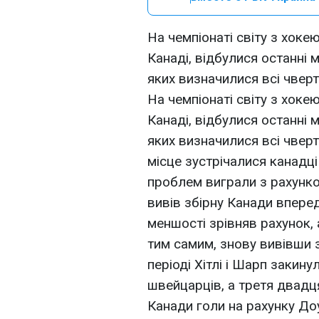
На чемпіонаті світу з хоке
Канаді, відбулися останні м
яких визначилися всі чверт
На чемпіонаті світу з хоке
Канаді, відбулися останні м
яких визначилися всі чверть
місце зустрічалися канадці 
проблем виграли з рахунком
вивів збірну Канади вперед
меншості зрівняв рахунок,
тим самим, знову вивівши 
періоді Хітлі і Шарп закину
швейцарців, а третя двадц
Канади голи на рахунку Доун