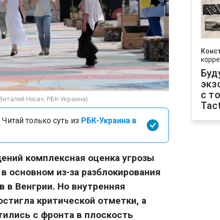
Конс
корре
Буд
экз
с т
(Виталий Носач, РБК-Украина)
Tact
 Читай только суть из
РБК-Украина в
ений комплексная оценка угрозы
 в основном из-за разблокирования
 в Венгрии. Но внутренняя
стигла критической отметки, а
ились с фронта в плоскость