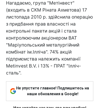
Нагадаємо, група "Метінвест"
(входить в СКМ Ріната Ахметова) 17
листопада 2010 р. здійснила операцію
з придбання прав власності на
контрольні пакети акцій і стала
контролюючим акціонером ВАТ
"Маріупольський металургійний
комбінат ім.Ілліча". 74% акцій
підприємства належить компанії
Metinvest B.V. і 13% - ПРАТ "Ілліч-
сталь".
Не упустите главное! Подпишитесь на
наши обновления в Google!
Или читайте нас там, где вам удобно!