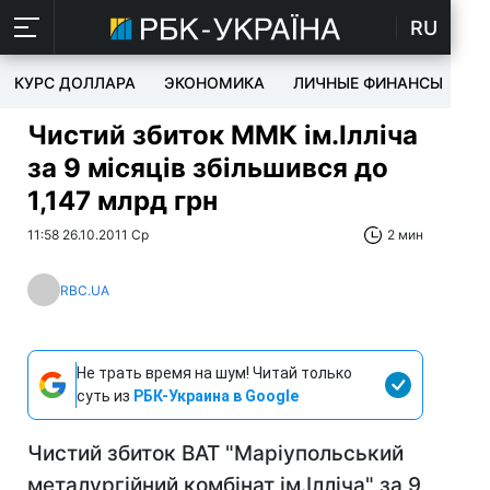
RU
КУРС ДОЛЛАРА
ЭКОНОМИКА
ЛИЧНЫЕ ФИНАНСЫ
T
Чистий збиток ММК ім.Ілліча
за 9 місяців збільшився до
1,147 млрд грн
11:58 26.10.2011 Ср
2 мин
RBC.UA
Не трать время на шум! Читай только
суть из
РБК-Украина в Google
Чистий збиток ВАТ "Маріупольський
металургійний комбінат ім.Ілліча" за 9