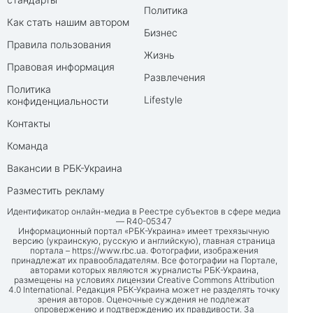
Политика
Как стать нашим автором
Бизнес
Правила пользования
Жизнь
Правовая информация
Развлечения
Политика
Lifestyle
конфиденциальности
Контакты
Команда
Вакансии в РБК-Украина
Разместить рекламу
Идентификатор онлайн-медиа в Реестре субъектов в сфере медиа
— R40-05347
Информационный портал «РБК-Украина» имеет трехязычную
версию (украинскую, русскую и английскую), главная страница
портала –
https://www.rbc.ua
. Фотографии, изображения
принадлежат их правообладателям. Все фотографии на Портале,
авторами которых являются журналисты РБК-Украина,
размещены на условиях лицензии Creative Commons Attribution
4.0 International. Редакция РБК-Украина может не разделять точку
зрения авторов. Оценочные суждения не подлежат
опровержению и подтверждению их правдивости. За