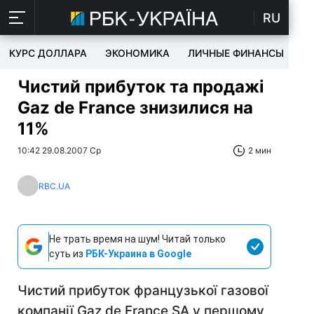
RU
КУРС ДОЛЛАРА
ЭКОНОМИКА
ЛИЧНЫЕ ФИНАНСЫ
T
Чистий прибуток та продажі
Gaz de France знизилися на
11%
10:42 29.08.2007 Ср
2 мин
RBC.UA
Не трать время на шум! Читай только
суть из
РБК-Украина в Google
Чистий прибуток французької газової
компанії Gaz de France SA у першому