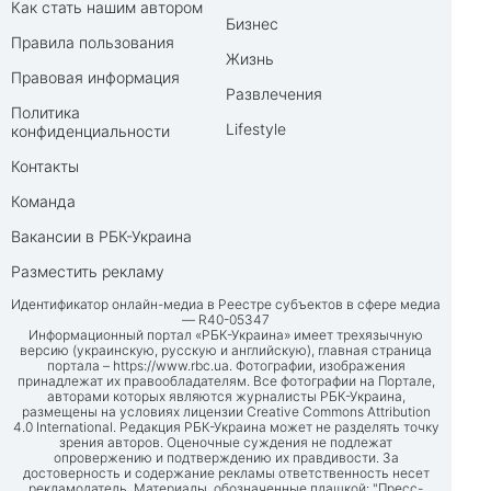
Как стать нашим автором
Бизнес
Правила пользования
Жизнь
Правовая информация
Развлечения
Политика
Lifestyle
конфиденциальности
Контакты
Команда
Вакансии в РБК-Украина
Разместить рекламу
Идентификатор онлайн-медиа в Реестре субъектов в сфере медиа
— R40-05347
Информационный портал «РБК-Украина» имеет трехязычную
версию (украинскую, русскую и английскую), главная страница
портала –
https://www.rbc.ua
. Фотографии, изображения
принадлежат их правообладателям. Все фотографии на Портале,
авторами которых являются журналисты РБК-Украина,
размещены на условиях лицензии Creative Commons Attribution
4.0 International. Редакция РБК-Украина может не разделять точку
зрения авторов. Оценочные суждения не подлежат
опровержению и подтверждению их правдивости. За
достоверность и содержание рекламы ответственность несет
рекламодатель. Материалы, обозначенные плашкой: "Пресс-