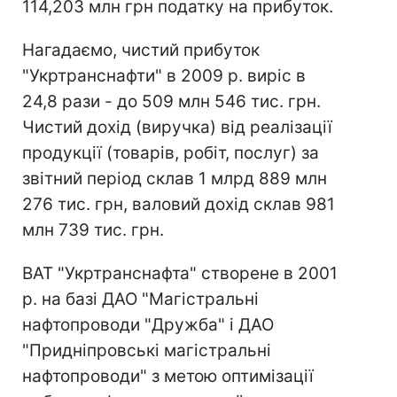
114,203 млн грн податку на прибуток.
Нагадаємо, чистий прибуток
"Укртранснафти" в 2009 р. виріс в
24,8 рази - до 509 млн 546 тис. грн.
Чистий дохід (виручка) від реалізації
продукції (товарів, робіт, послуг) за
звітний період склав 1 млрд 889 млн
276 тис. грн, валовий дохід склав 981
млн 739 тис. грн.
ВАТ "Укртранснафта" створене в 2001
р. на базі ДАО "Магістральні
нафтопроводи "Дружба" і ДАО
"Придніпровські магістральні
нафтопроводи" з метою оптимізації