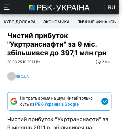
RU
КУРС ДОЛЛАРА
ЭКОНОМИКА
ЛИЧНЫЕ ФИНАНСЫ
T
Чистий прибуток
"Укртранснафти" за 9 міс.
збільшився до 397,1 млн грн
20:03 25.10.2011 Вт
2 мин
RBC.UA
Не трать время на шум! Читай только
суть из
РБК-Украина в Google
Чистий прибуток "Укртранснафти" за
9 місяців 2011 р. збільшився на