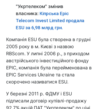
"Укртелеком" змінив
власника:
Кіпрська Epic
Telecom Invest Limited продала
ESU за 6,98 млрд грн.
Компанія ESU була створена в грудні
2005 року в м. Києві з назвою
RBScom. У липні 2006 р., з приходом
австрійського інвестиційного фонду
EPIC, компанія була перейменована в
EPIC Services Ukraine та стала
скорочено називатися ESU.
У березні 2011 р. ФДМУ і ESU
підписали договір купівлі-продажу
92,7% акцій ПАТ "Укртелеком" по ціні