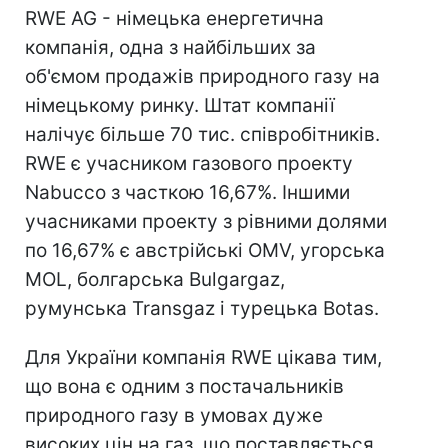
RWE AG - німецька енергетична
компанія, одна з найбільших за
об'ємом продажів природного газу на
німецькому ринку. Штат компанії
налічує більше 70 тис. співробітників.
RWE є учасником газового проекту
Nabucco з часткою 16,67%. Іншими
учасниками проекту з рівними долями
по 16,67% є австрійські OMV, угорська
MOL, болгарська Bulgargaz,
румунська Transgaz і турецька Botas.
Для України компанія RWE цікава тим,
що вона є одним з постачальників
природного газу в умовах дуже
високих цін на газ, що поставляється