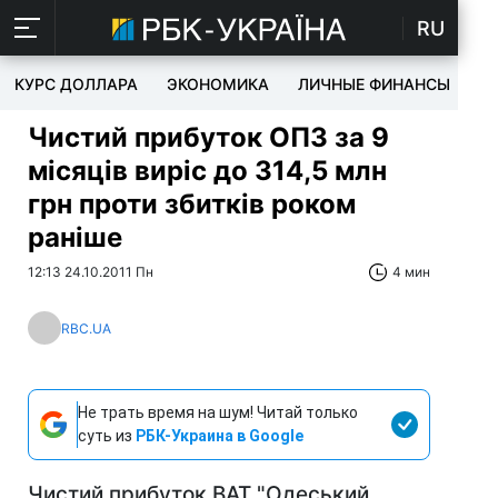
RU
КУРС ДОЛЛАРА
ЭКОНОМИКА
ЛИЧНЫЕ ФИНАНСЫ
T
Чистий прибуток ОПЗ за 9
місяців виріс до 314,5 млн
грн проти збитків роком
раніше
12:13 24.10.2011 Пн
4 мин
RBC.UA
Не трать время на шум! Читай только
суть из
РБК-Украина в Google
Чистий прибуток ВАТ "Одеський