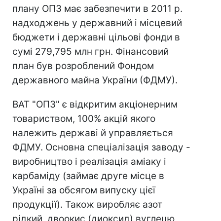
плану ОПЗ має забезпечити в 2011 р.
надходжень у державний і місцевий
бюджети і державні цільові фонди в
сумі 279,795 млн грн. Фінансовий
план був розроблений Фондом
державного майна України (ФДМУ).
ВАТ "ОПЗ" є відкритим акціонерним
товариством, 100% акцій якого
належить державі й управляється
ФДМУ. Основна спеціалізація заводу -
виробництво і реалізація аміаку і
карбаміду (займає друге місце в
Україні за обсягом випуску цієї
продукції). Також виробляє азот
рідкий, двоокис (диоксид) вуглецю,