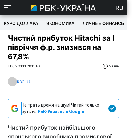
RU
КУРС ДОЛЛАРА
ЭКОНОМИКА
ЛИЧНЫЕ ФИНАНСЫ
T
Чистий прибуток Hitachi за I
півріччя ф.р. знизився на
67,8%
11:05 01.11.2011 Вт
2 мин
RBC.UA
Не трать время на шум! Читай только
суть из
РБК-Украина в Google
Чистий прибуток найбільшого
японського виробника промислової