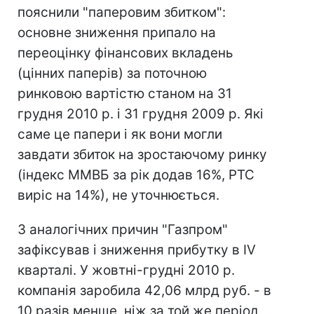
пояснили "паперовим збитком":
основне зниження припало на
переоцінку фінансових вкладень
(цінних паперів) за поточною
ринковою вартістю станом на 31
грудня 2010 р. і 31 грудня 2009 р. Які
саме це папери і як вони могли
завдати збиток на зростаючому ринку
(індекс ММВБ за рік додав 16%, РТС
виріс на 14%), не уточнюється.
З аналогічних причин "Газпром"
зафіксував і зниження прибутку в IV
кварталі. У жовтні-грудні 2010 р.
компанія заробила 42,06 млрд руб. - в
10 разів менше, ніж за той же період