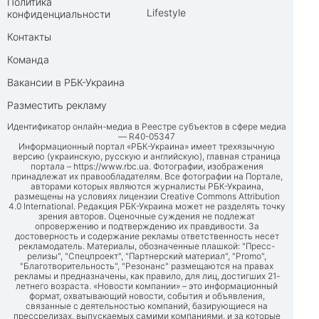
Политика
Lifestyle
конфиденциальности
Контакты
Команда
Вакансии в РБК-Украина
Разместить рекламу
Идентификатор онлайн-медиа в Реестре субъектов в сфере медиа
— R40-05347
Информационный портал «РБК-Украина» имеет трехязычную
версию (украинскую, русскую и английскую), главная страница
портала –
https://www.rbc.ua
. Фотографии, изображения
принадлежат их правообладателям. Все фотографии на Портале,
авторами которых являются журналисты РБК-Украина,
размещены на условиях лицензии Creative Commons Attribution
4.0 International. Редакция РБК-Украина может не разделять точку
зрения авторов. Оценочные суждения не подлежат
опровержению и подтверждению их правдивости. За
достоверность и содержание рекламы ответственность несет
рекламодатель. Материалы, обозначенные плашкой: "Пресс-
релизы", "Спецпроект", "Партнерский материал", "Promo",
"Благотворительность", "Резонанс" размещаются на правах
рекламы и предназначены, как правило, для лиц, достигших 21-
летнего возраста. «Новости компании» – это информационный
формат, охватывающий новости, события и объявления,
связанные с деятельностью компаний, базирующиеся на
прессрелизах, выпускаемых самими компаниями, и за которые