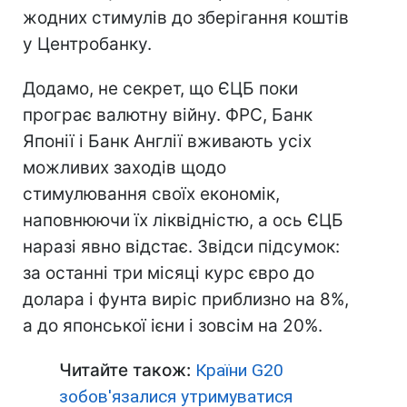
жодних стимулів до зберігання коштів
у Центробанку.
Додамо, не секрет, що ЄЦБ поки
програє валютну війну. ФРС, Банк
Японії і Банк Англії вживають усіх
можливих заходів щодо
стимулювання своїх економік,
наповнюючи їх ліквідністю, а ось ЄЦБ
наразі явно відстає. Звідси підсумок:
за останні три місяці курс євро до
долара і фунта виріс приблизно на 8%,
а до японської ієни і зовсім на 20%.
Читайте також:
Країни G20
зобов'язалися утримуватися