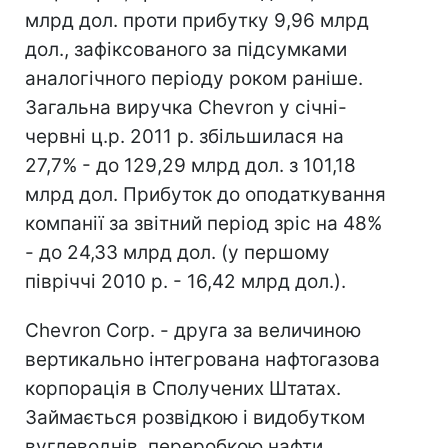
млрд дол. проти прибутку 9,96 млрд
дол., зафіксованого за підсумками
аналогічного періоду роком раніше.
Загальна виручка Chevron у січні-
червні ц.р. 2011 р. збільшилася на
27,7% - до 129,29 млрд дол. з 101,18
млрд дол. Прибуток до оподаткування
компанії за звітний період зріс на 48%
- до 24,33 млрд дол. (у першому
півріччі 2010 р. - 16,42 млрд дол.).
Chevron Corp. - друга за величиною
вертикально інтегрована нафтогазова
корпорація в Сполучених Штатах.
Займається розвідкою і видобутком
вуглеводнів, переробкою нафти,