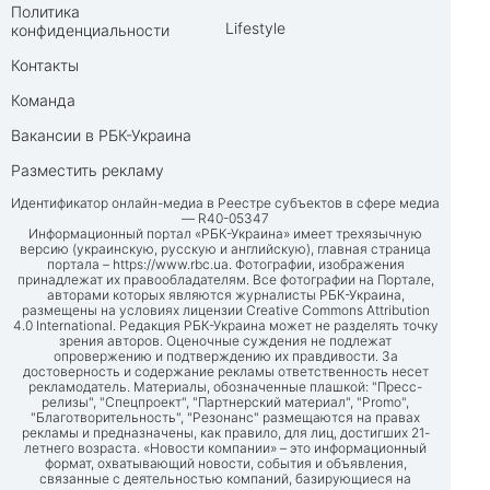
Политика
Lifestyle
конфиденциальности
Контакты
Команда
Вакансии в РБК-Украина
Разместить рекламу
Идентификатор онлайн-медиа в Реестре субъектов в сфере медиа
— R40-05347
Информационный портал «РБК-Украина» имеет трехязычную
версию (украинскую, русскую и английскую), главная страница
портала –
https://www.rbc.ua
. Фотографии, изображения
принадлежат их правообладателям. Все фотографии на Портале,
авторами которых являются журналисты РБК-Украина,
размещены на условиях лицензии Creative Commons Attribution
4.0 International. Редакция РБК-Украина может не разделять точку
зрения авторов. Оценочные суждения не подлежат
опровержению и подтверждению их правдивости. За
достоверность и содержание рекламы ответственность несет
рекламодатель. Материалы, обозначенные плашкой: "Пресс-
релизы", "Спецпроект", "Партнерский материал", "Promo",
"Благотворительность", "Резонанс" размещаются на правах
рекламы и предназначены, как правило, для лиц, достигших 21-
летнего возраста. «Новости компании» – это информационный
формат, охватывающий новости, события и объявления,
связанные с деятельностью компаний, базирующиеся на