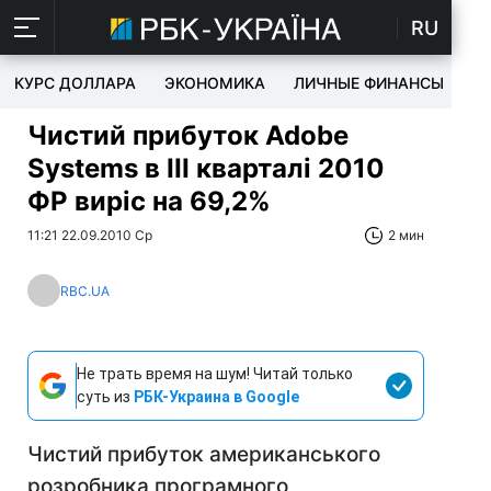
RU
КУРС ДОЛЛАРА
ЭКОНОМИКА
ЛИЧНЫЕ ФИНАНСЫ
T
Чистий прибуток Adobe
Systems в III кварталі 2010
ФР виріс на 69,2%
11:21 22.09.2010 Ср
2 мин
RBC.UA
Не трать время на шум! Читай только
суть из
РБК-Украина в Google
Чистий прибуток американського
розробника програмного