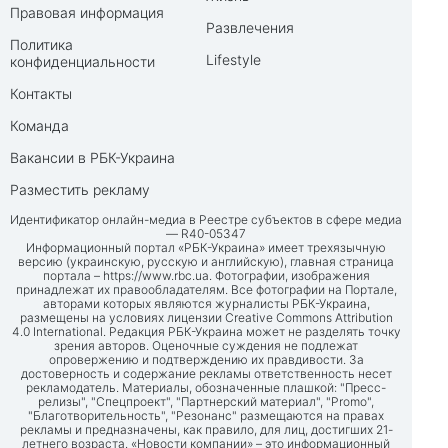
Правовая информация
Развлечения
Политика
Lifestyle
конфиденциальности
Контакты
Команда
Вакансии в РБК-Украина
Разместить рекламу
Идентификатор онлайн-медиа в Реестре субъектов в сфере медиа
— R40-05347
Информационный портал «РБК-Украина» имеет трехязычную
версию (украинскую, русскую и английскую), главная страница
портала –
https://www.rbc.ua
. Фотографии, изображения
принадлежат их правообладателям. Все фотографии на Портале,
авторами которых являются журналисты РБК-Украина,
размещены на условиях лицензии Creative Commons Attribution
4.0 International. Редакция РБК-Украина может не разделять точку
зрения авторов. Оценочные суждения не подлежат
опровержению и подтверждению их правдивости. За
достоверность и содержание рекламы ответственность несет
рекламодатель. Материалы, обозначенные плашкой: "Пресс-
релизы", "Спецпроект", "Партнерский материал", "Promo",
"Благотворительность", "Резонанс" размещаются на правах
рекламы и предназначены, как правило, для лиц, достигших 21-
летнего возраста. «Новости компании» – это информационный