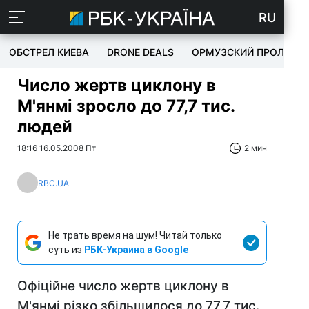
RU
ОБСТРЕЛ КИЕВА
DRONE DEALS
ОРМУЗСКИЙ ПРОЛИВ
Число жертв циклону в
М'янмі зросло до 77,7 тис.
людей
18:16 16.05.2008 Пт
2 мин
RBC.UA
Не трать время на шум! Читай только
суть из
РБК-Украина в Google
Офіційне число жертв циклону в
М'янмі різко збільшилося до 77,7 тис.