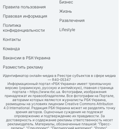
Бизнес
Правила пользования
Жизнь
Правовая информация
Развлечения
Политика
Lifestyle
конфиденциальности
Контакты
Команда
Вакансии в РБК-Украина
Разместить рекламу
Идентификатор онлайн-медиа в Реестре субъектов в сфере медиа
— R40-05347
Информационный портал «РБК-Украина» имеет трехязычную
версию (украинскую, русскую и английскую), главная страница
портала –
https://www.rbc.ua
. Фотографии, изображения
принадлежат их правообладателям. Все фотографии на Портале,
авторами которых являются журналисты РБК-Украина,
размещены на условиях лицензии Creative Commons Attribution
4.0 International. Редакция РБК-Украина может не разделять точку
зрения авторов. Оценочные суждения не подлежат
опровержению и подтверждению их правдивости. За
достоверность и содержание рекламы ответственность несет
рекламодатель. Материалы, обозначенные плашкой: "Пресс-
релизы", "Спецпроект", "Партнерский материал", "Promo",