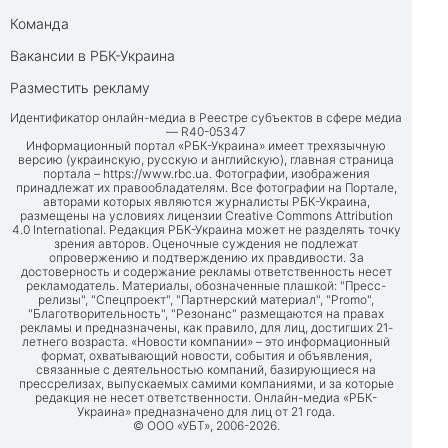
Команда
Вакансии в РБК-Украина
Разместить рекламу
Идентификатор онлайн-медиа в Реестре субъектов в сфере медиа
— R40-05347
Информационный портал «РБК-Украина» имеет трехязычную
версию (украинскую, русскую и английскую), главная страница
портала –
https://www.rbc.ua
. Фотографии, изображения
принадлежат их правообладателям. Все фотографии на Портале,
авторами которых являются журналисты РБК-Украина,
размещены на условиях лицензии Creative Commons Attribution
4.0 International. Редакция РБК-Украина может не разделять точку
зрения авторов. Оценочные суждения не подлежат
опровержению и подтверждению их правдивости. За
достоверность и содержание рекламы ответственность несет
рекламодатель. Материалы, обозначенные плашкой: "Пресс-
релизы", "Спецпроект", "Партнерский материал", "Promo",
"Благотворительность", "Резонанс" размещаются на правах
рекламы и предназначены, как правило, для лиц, достигших 21-
летнего возраста. «Новости компании» – это информационный
формат, охватывающий новости, события и объявления,
связанные с деятельностью компаний, базирующиеся на
прессрелизах, выпускаемых самими компаниями, и за которые
редакция не несет ответственности. Онлайн-медиа «РБК-
Украина» предназначено для лиц от 21 года.
© ООО «УБТ», 2006-2026.