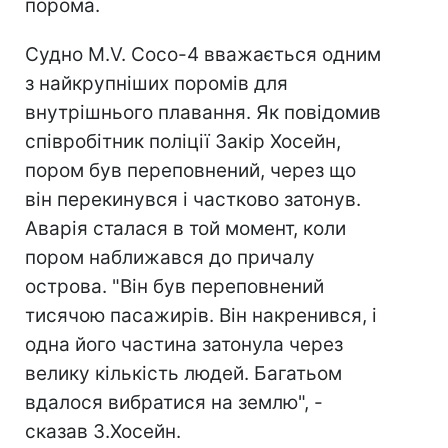
порома.
Судно M.V. Сосо-4 вважається одним
з найкрупніших поромів для
внутрішнього плавання. Як повідомив
співробітник поліції Закір Хосейн,
пором був переповнений, через що
він перекинувся і частково затонув.
Аварія сталася в той момент, коли
пором наближався до причалу
острова. "Він був переповнений
тисячою пасажирів. Він накренився, і
одна його частина затонула через
велику кількість людей. Багатьом
вдалося вибратися на землю", -
сказав З.Хосейн.