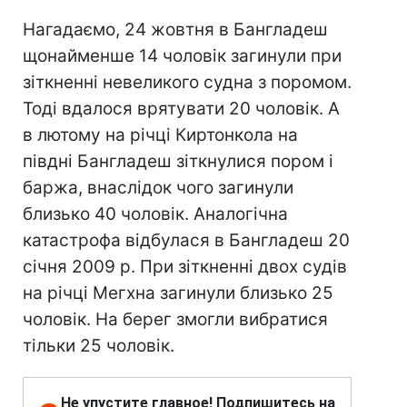
Нагадаємо, 24 жовтня в Бангладеш
щонайменше 14 чоловік загинули при
зіткненні невеликого судна з поромом.
Тоді вдалося врятувати 20 чоловік. А
в лютому на річці Киртонкола на
півдні Бангладеш зіткнулися пором і
баржа, внаслідок чого загинули
близько 40 чоловік. Аналогічна
катастрофа відбулася в Бангладеш 20
січня 2009 р. При зіткненні двох судів
на річці Мегхна загинули близько 25
чоловік. На берег змогли вибратися
тільки 25 чоловік.
Не упустите главное! Подпишитесь на