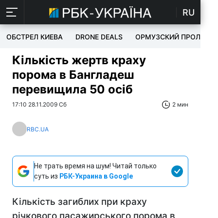
RU
ОБСТРЕЛ КИЕВА
DRONE DEALS
ОРМУЗСКИЙ ПРОЛИВ
Кількість жертв краху
порома в Бангладеш
перевищила 50 осіб
17:10 28.11.2009 Сб
2 мин
RBC.UA
Не трать время на шум! Читай только
суть из
РБК-Украина в Google
Кількість загиблих при краху
річкового пасажирського порома в