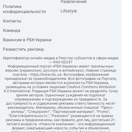
Развлечения
Политика
Lifestyle
конфиденциальности
Контакты
Команда
Вакансии в РБК-Украина
Разместить рекламу
Идентификатор онлайн-медиа в Реестре субъектов в сфере медиа
— R40-05347
Информационный портал «РБК-Украина» имеет трехязычную
версию (украинскую, русскую и английскую), главная страница
портала –
https://www.rbc.ua
. Фотографии, изображения
принадлежат их правообладателям. Все фотографии на Портале,
авторами которых являются журналисты РБК-Украина,
размещены на условиях лицензии Creative Commons Attribution
4.0 International. Редакция РБК-Украина может не разделять точку
зрения авторов. Оценочные суждения не подлежат
опровержению и подтверждению их правдивости. За
достоверность и содержание рекламы ответственность несет
рекламодатель. Материалы, обозначенные плашкой: "Пресс-
релизы", "Спецпроект", "Партнерский материал", "Promo",
"Благотворительность", "Резонанс" размещаются на правах
рекламы и предназначены, как правило, для лиц, достигших 21-
летнего возраста. «Новости компании» – это информационный
формат, охватывающий новости, события и объявления,