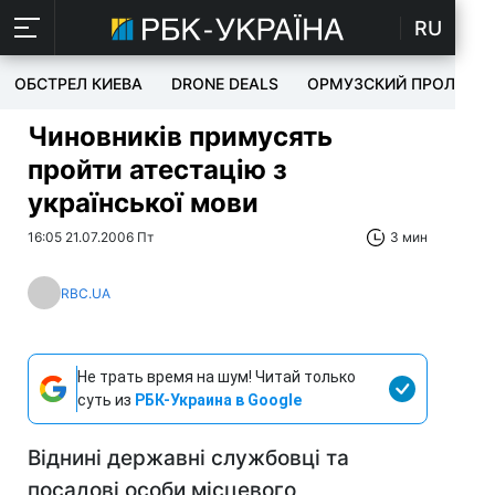
RU
ОБСТРЕЛ КИЕВА
DRONE DEALS
ОРМУЗСКИЙ ПРОЛИВ
Чиновників примусять
пройти атестацію з
української мови
16:05 21.07.2006 Пт
3 мин
RBC.UA
Не трать время на шум! Читай только
суть из
РБК-Украина в Google
Віднині державні службовці та
посадові особи місцевого