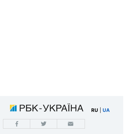
RU
|
UA