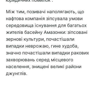
юридичних помилок".
Між тим, позивачі наполягають, що
нафтова компанія зіпсувала умови
середовища існування для багатьох
жителів басейну Амазонки: зіпсовані
зернові культури, почастішали
випадки неврожаю, гине худоба,
значно почастішали випадки ракових
захворювань серед місцевого
населення, знищені великі райони
джунглів.