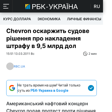
RU
КУРС ДОЛЛАРА
ЭКОНОМИКА
ЛИЧНЫЕ ФИНАНСЫ
T
Chevron оскаржить судове
рішення про накладення
штрафу в 9,5 млрд дол
15:51 13.03.2011 Вс
2 мин
RBC.UA
Не трать время на шум! Читай только
суть из
РБК-Украина в Google
Американський нафтовий концерн
Chevron подав протест проти рішення