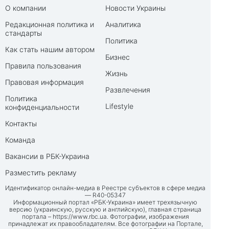
О компании
Новости Украины
Редакционная политика и
Аналитика
стандарты
Политика
Как стать нашим автором
Бизнес
Правила пользования
Жизнь
Правовая информация
Развлечения
Политика
Lifestyle
конфиденциальности
Контакты
Команда
Вакансии в РБК-Украина
Разместить рекламу
Идентификатор онлайн-медиа в Реестре субъектов в сфере медиа
— R40-05347
Информационный портал «РБК-Украина» имеет трехязычную
версию (украинскую, русскую и английскую), главная страница
портала –
https://www.rbc.ua
. Фотографии, изображения
принадлежат их правообладателям. Все фотографии на Портале,