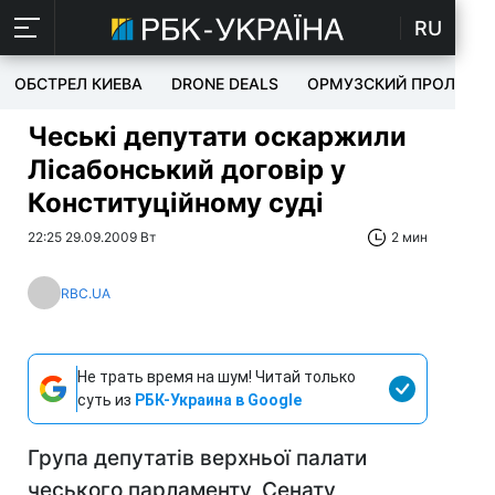
RU
ОБСТРЕЛ КИЕВА
DRONE DEALS
ОРМУЗСКИЙ ПРОЛИВ
Чеські депутати оскаржили
Лісабонський договір у
Конституційному суді
22:25 29.09.2009 Вт
2 мин
RBC.UA
Не трать время на шум! Читай только
суть из
РБК-Украина в Google
Група депутатів верхньої палати
чеського парламенту, Сенату,