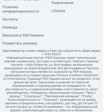
Развлечения
Политика
Lifestyle
конфиденциальности
Контакты
Команда
Вакансии в РБК-Украина
Разместить рекламу
Идентификатор онлайн-медиа в Реестре субъектов в сфере медиа
— R40-05347
Информационный портал «РБК-Украина» имеет трехязычную
версию (украинскую, русскую и английскую), главная страница
портала –
https://www.rbc.ua
. Фотографии, изображения
принадлежат их правообладателям. Все фотографии на Портале,
авторами которых являются журналисты РБК-Украина,
размещены на условиях лицензии Creative Commons Attribution
4.0 International. Редакция РБК-Украина может не разделять точку
зрения авторов. Оценочные суждения не подлежат
опровержению и подтверждению их правдивости. За
достоверность и содержание рекламы ответственность несет
рекламодатель. Материалы, обозначенные плашкой: "Пресс-
релизы", "Спецпроект", "Партнерский материал", "Promo",
"Благотворительность", "Резонанс" размещаются на правах
рекламы и предназначены, как правило, для лиц, достигших 21-
летнего возраста. «Новости компании» – это информационный
формат, охватывающий новости, события и объявления,