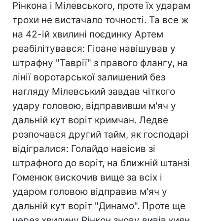
Рінкона і Мілевського, проте їх ударам
трохи не вистачало точності. Та все ж
на 42-ій хвилині поєдинку Артем
реабілітувався: Гіоане навішував у
штрафну "Таврії" з правого флангу, на
лінії воротарської залишений без
нагляду Мілевський завдав чіткого
удару головою, відправивши м'яч у
дальній кут воріт кримчан. Ледве
розпочався другий тайм, як господарі
відігралися: Голайдо навісив зі
штрафного до воріт, на ближній штанзі
Гоменюк вискочив вище за всіх і
ударом головою відправив м'яч у
дальній кут воріт "Динамо". Проте ще
через хвилину Рінкон знову вивів киян