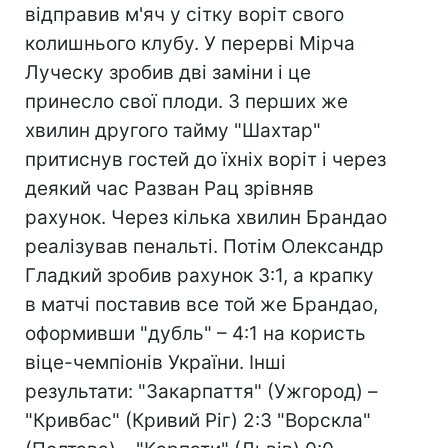
відправив м'яч у сітку воріт свого
колишнього клубу. У перерві Мірча
Луческу зробив дві заміни і це
принесло свої плоди. З перших же
хвилин другого тайму "Шахтар"
притиснув гостей до їхніх воріт і через
деякий час Разван Рац зрівняв
рахунок. Через кілька хвилин Брандао
реалізував пенальті. Потім Олександр
Гладкий зробив рахунок 3:1, а крапку
в матчі поставив все той же Брандао,
оформивши "дубль" – 4:1 на користь
віце-чемпіонів України. Інші
результати: "Закарпаття" (Ужгород) –
"Кривбас" (Кривий Ріг) 2:3 "Ворскла"