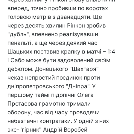
вперед, точно пробивши по воротах
головою метрів з дванадцяти. Ще
через десять хвилин Рінкон зробив
"дубль", впевнено реалізувавши
пенальті, а ще через деякий час
Шацьких поставив крапку в матчі – 1:4
і Сабо може бути задоволений своїм
дебютом. Донецького "Шахтаря"
чекав непростий поєдинок проти
дніпропетровського "Дніпра". У
першому таймі підопічні Олега
Протасова грамотно тримали
оборону, час від часу проводячи
небезпечні контратаки. У одній з них
экс-"гірник" Андрій Воробей