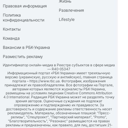
Жизнь
Правовая информация
Развлечения
Политика
Lifestyle
конфиденциальности
Контакты
Команда
Вакансии в РБК-Украина
Разместить рекламу
Идентификатор онлайн-медиа в Реестре субъектов в сфере медиа
— R40-05347
Информационный портал «РБК-Украина» имеет трехязычную
версию (украинскую, русскую и английскую), главная страница
портала –
https://www.rbc.ua
. Фотографии, изображения
принадлежат их правообладателям. Все фотографии на Портале,
авторами которых являются журналисты РБК-Украина,
размещены на условиях лицензии Creative Commons Attribution
4.0 International. Редакция РБК-Украина может не разделять точку
зрения авторов. Оценочные суждения не подлежат
опровержению и подтверждению их правдивости. За
достоверность и содержание рекламы ответственность несет
рекламодатель. Материалы, обозначенные плашкой: "Пресс-
релизы", "Спецпроект", "Партнерский материал", "Promo",
"Благотворительность", "Резонанс" размещаются на правах
рекламы и предназначены, как правило, для лиц, достигших 21-