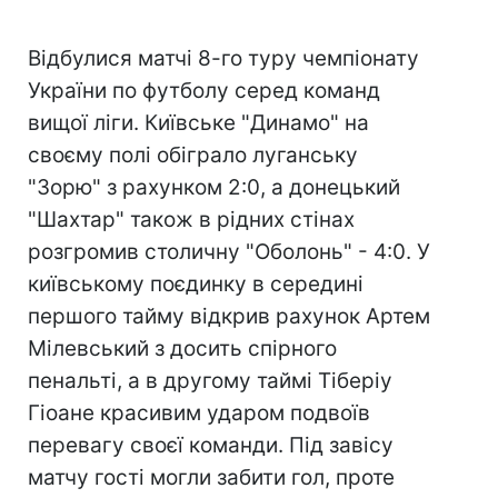
Відбулися матчі 8-го туру чемпіонату
України по футболу серед команд
вищої ліги. Київське "Динамо" на
своєму полі обіграло луганську
"Зорю" з рахунком 2:0, а донецький
"Шахтар" також в рідних стінах
розгромив столичну "Оболонь" - 4:0. У
київському поєдинку в середині
першого тайму відкрив рахунок Артем
Мілевський з досить спірного
пенальті, а в другому таймі Тіберіу
Гіоане красивим ударом подвоїв
перевагу своєї команди. Під завісу
матчу гості могли забити гол, проте