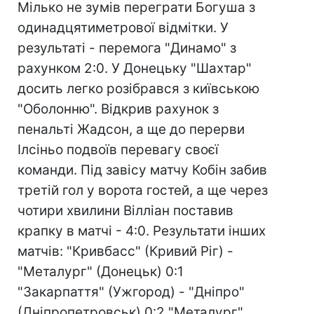
Мілько не зумів переграти Богуша з
одинадцятиметрової відмітки. У
результаті - перемога "Динамо" з
рахунком 2:0. У Донецьку "Шахтар"
досить легко розібрався з київською
"Оболонню". Відкрив рахунок з
пенальті Жадсон, а ще до перерви
Ілсіньо подвоїв перевагу своєї
команди. Під завісу матчу Кобін забив
третій гол у ворота гостей, а ще через
чотири хвилини Вілліан поставив
крапку в матчі - 4:0. Результати інших
матчів: "Кривбасс" (Кривий Ріг) -
"Металург" (Донецьк) 0:1
"Закарпаття" (Ужгород) - "Дніпро"
(Дніпропетровськ) 0:2 "Металург"